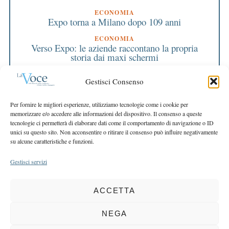
ECONOMIA
Expo torna a Milano dopo 109 anni
ECONOMIA
Verso Expo: le aziende raccontano la propria
storia dai maxi schermi
ECONOMIA
Gestisci Consenso
La ripresa parte dal mutuo My Home
EDITORIALE DIRETTORE
Per fornire le migliori esperienze, utilizziamo tecnologie come i cookie per
Auguri per un’economia della fiducia
memorizzare e/o accedere alle informazioni del dispositivo. Il consenso a queste
tecnologie ci permetterà di elaborare dati come il comportamento di navigazione o ID
EDITORIALE PRESIDENTE
unici su questo sito. Non acconsentire o ritirare il consenso può influire negativamente
Con spirito costruttivo verso il futuro
su alcune caratteristiche e funzioni.
Gestisci servizi
ACCETTA
COPYRIGHT 2025 LA VOCE |
PRIVACY
&
COOKIE POLICY
DIRETTORE RESPONSABILE:
CHIARA PORTA
| REDAZIONE & GRAFICA:
NEGA
EOIPSO.IT
| EDITORE:
BCC DI BUSTO GAROLFO E BUGUGGIATE
REGISTRAZIONE DEL TRIBUNALE DI MILANO N. 163 DEL 15 MARZO 2004