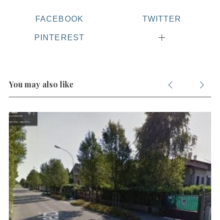
FACEBOOK
TWITTER
S
PINTEREST
e
a
r
c
You may also like
h
f
o
r
: