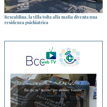
a
Rescaldina, la villa tolta alla mafia diventa una
Le
ia
residenza psichiatrica
ch
f
Fai clic su "Accetto" per abilitare Youtube
Cookie Policy
ACCETTO