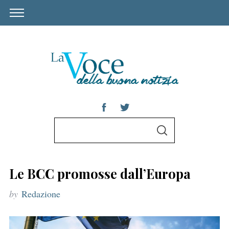
S
S
e
E
A
a
R
C
r
H
Le BCC promosse dall’Europa
c
by
Redazione
h
f
o