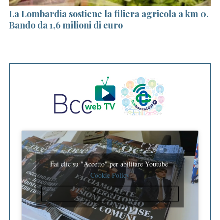
La Lombardia sostiene la filiera agricola a km 0.
Ga
Bando da 1,6 milioni di euro
Re
Fai clic su "Accetto" per abilitare Youtube
Cookie Policy
ACCETTO