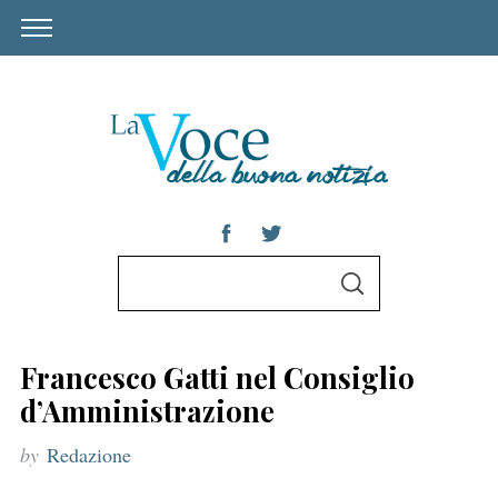
S
S
e
E
A
a
R
C
r
H
Francesco Gatti nel Consiglio
c
d’Amministrazione
h
by
Redazione
f
o