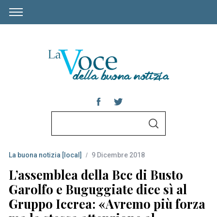
S
S
e
E
A
a
R
C
La buona notizia [local]
9 Dicembre 2018
r
H
c
L’assemblea della Bcc di Busto
h
Garolfo e Buguggiate dice sì al
f
Gruppo Iccrea: «Avremo più forza
o