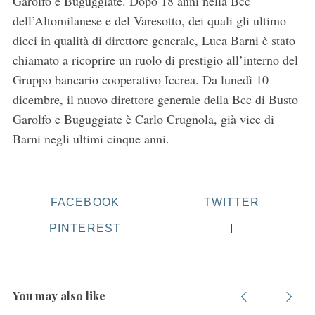
Garolfo e Buguggiate. Dopo 18 anni nella Bcc
dell’Altomilanese e del Varesotto, dei quali gli ultimo
dieci in qualità di direttore generale, Luca Barni è stato
chiamato a ricoprire un ruolo di prestigio all’interno del
Gruppo bancario cooperativo Iccrea. Da lunedì 10
dicembre, il nuovo direttore generale della Bcc di Busto
Garolfo e Buguggiate è Carlo Crugnola, già vice di
S
Barni negli ultimi cinque anni.
e
a
r
c
h
FACEBOOK
TWITTER
f
PINTEREST
o
r
:
You may also like