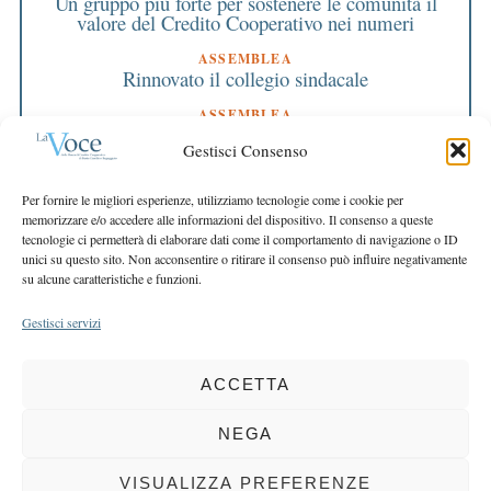
Un gruppo più forte per sostenere le comunità il
valore del Credito Cooperativo nei numeri
ASSEMBLEA
Rinnovato il collegio sindacale
ASSEMBLEA
Bilancio approvato all’unanimità e 2 milioni
Gestisci Consenso
destinati al territorio
EDITORIALE DIRETTORE
Per fornire le migliori esperienze, utilizziamo tecnologie come i cookie per
Crescere restando riconoscibili
memorizzare e/o accedere alle informazioni del dispositivo. Il consenso a queste
tecnologie ci permetterà di elaborare dati come il comportamento di navigazione o ID
EDITORIALE PRESIDENTE
unici su questo sito. Non acconsentire o ritirare il consenso può influire negativamente
Costruire futuro insieme
su alcune caratteristiche e funzioni.
Gestisci servizi
ACCETTA
COPYRIGHT 2025 LA VOCE |
PRIVACY
&
COOKIE POLICY
DIRETTORE RESPONSABILE:
CHIARA PORTA
| REDAZIONE & GRAFICA:
NEGA
EOIPSO.IT
| EDITORE:
BCC DI BUSTO GAROLFO E BUGUGGIATE
REGISTRAZIONE DEL TRIBUNALE DI MILANO N. 163 DEL 15 MARZO 2004
VISUALIZZA PREFERENZE