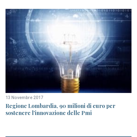
13 Novembre 2017
26
Regione Lombardia, 90 milioni di euro per
Un
sostenere l’innovazione delle Pmi
ba
n