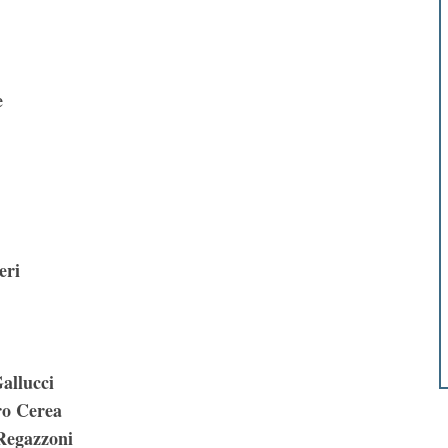
e
eri
allucci
ro Cerea
Regazzoni