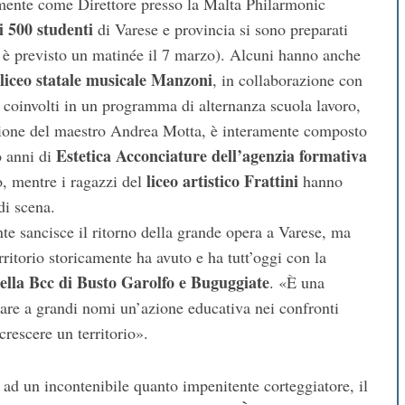
lmente come Direttore presso la Malta Philarmonic
i 500 studenti
di Varese e provincia si sono preparati
ro è previsto un matinée il 7 marzo). Alcuni hanno anche
liceo statale musicale Manzoni
, in collaborazione con
nte coinvolti in un programma di alternanza scuola lavoro,
ezione del maestro Andrea Motta, è interamente composto
Estetica Acconciature dell’agenzia formativa
o anni di
liceo artistico Frattini
o, mentre i ragazzi del
hanno
di scena.
te sancisce il ritorno della grande opera a Varese, ma
itorio storicamente ha avuto e ha tutt’oggi con la
ella Bcc di Busto Garolfo e Buguggiate
. «È una
care a grandi nomi un’azione educativa nei confronti
crescere un territorio».
ad un incontenibile quanto impenitente corteggiatore, il