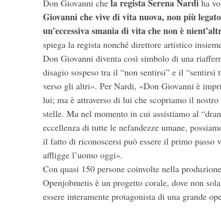
la regista Serena Nardi
Don Giovanni che
ha vol
Giovanni che vive di vita nuova, non più legat
un’eccessiva smania di vita che non è nient’alt
spiega la regista nonché direttore artistico insie
Don Giovanni diventa così simbolo di una riafferm
disagio sospeso tra il “non sentirsi” e il “sentirs
verso gli altri». Per Nardi, «Don Giovanni è impr
lui; ma è attraverso di lui che scopriamo il nostro 
stelle. Ma nel momento in cui assistiamo al “dram
eccellenza di tutte le nefandezze umane, possiamo
il fatto di riconoscersi può essere il primo passo
affligge l’uomo oggi».
Con quasi 150 persone coinvolte nella produzione
Openjobmetis è un progetto corale, dove non sola
essere interamente protagonista di una grande ope