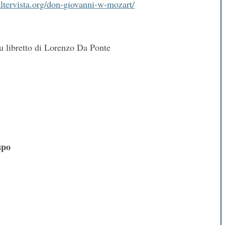
.altervista.org/don-giovanni-w-mozart/
 libretto di Lorenzo Da Ponte
spo