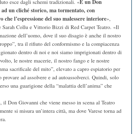
È un Don
uto esce dagli schemi tradizionali. «
o ad un cliché storico, ma tormentato, con
ro che l’espressione del suo malessere interiore
»,
me Sarah Collu e Vittorio Bizzi di Red Carpet Teatro. «Il
azione dell’uomo, dove il suo disagio è anche il nostro
i troppo”, tra il rifiuto del conformismo e la compiacenza
igionato dentro di noi e noi siamo imprigionati dentro di
volto, le nostre macerie, il nostro fango e le nostre
ma sacrificale del mito”, elevato a capro espiatorio per
 provare ad assolvere e ad autoassolverci. Quindi, solo
 verso una guarigione della “malattia dell’anima” che
, il Don Giovanni che viene messo in scena al Teatro
mente si misura un’intera città, ma dove Varese torna ad
ra.