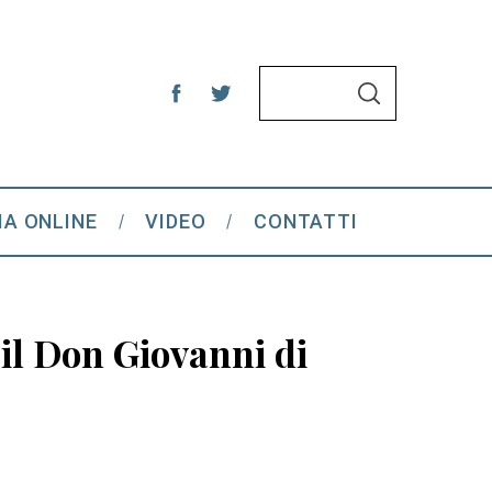
S
S
e
E
A
a
R
C
r
H
c
IA ONLINE
VIDEO
CONTATTI
h
f
o
r
il Don Giovanni di
: