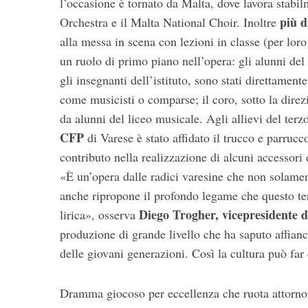
l’occasione è tornato da Malta, dove lavora stabi
più d
Orchestra e il Malta National Choir. Inoltre
alla messa in scena con lezioni in classe (per lo
un ruolo di primo piano nell’opera: gli alunni del
S
e
gli insegnanti dell’istituto, sono stati direttame
a
come musicisti o comparse; il coro, sotto la dir
r
da alunni del liceo musicale. Agli allievi del terz
c
CFP
di Varese è stato affidato il trucco e parrucc
h
f
contributo nella realizzazione di alcuni accessori 
o
«È un’opera dalle radici varesine che non solamen
r
anche ripropone il profondo legame che questo terr
:
Diego Trogher, vicepresidente d
lirica», osserva
produzione di grande livello che ha saputo affian
delle giovani generazioni. Così la cultura può far 
Dramma giocoso per eccellenza che ruota attorno 