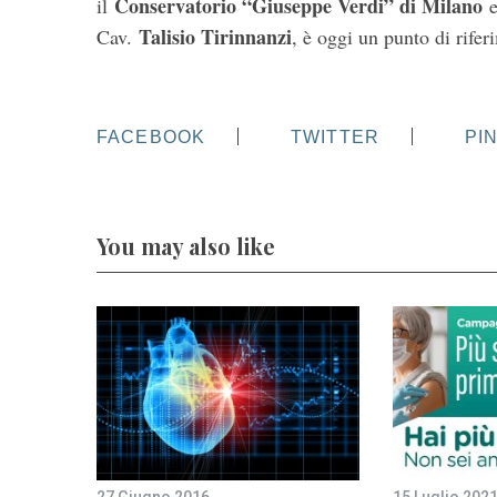
Conservatorio “Giuseppe Verdi” di Milano
il
e
Talisio Tirinnanzi
Cav.
, è oggi un punto di rifer
FACEBOOK
TWITTER
PI
You may also like
27 Giugno 2016
15 Luglio 202