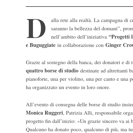
D
alla rete alla realtà. La campagna di 
saranno la bellezza del domani”, pro
“Progetti 
nell’ambito dell’iniziativa
e Buguggiate
Ginger Cro
in collaborazione con
Grazie al sostegno della banca, dei donatori e di t
quattro borse di studio
destinate ad altrettanti 
pianoforte, una per violino, una per canto e una pe
ha organizzato un evento in loro onore.
S
e
All’evento di consegna delle borse di studio insiem
a
Monica Ruggeri
, Patrizia Alli, responsabile org
r
progetto fin dall’inizio: «Un grazie sincero va ai 
c
h
Qualcuno ha donato poco, qualcuno di più, ma tutti