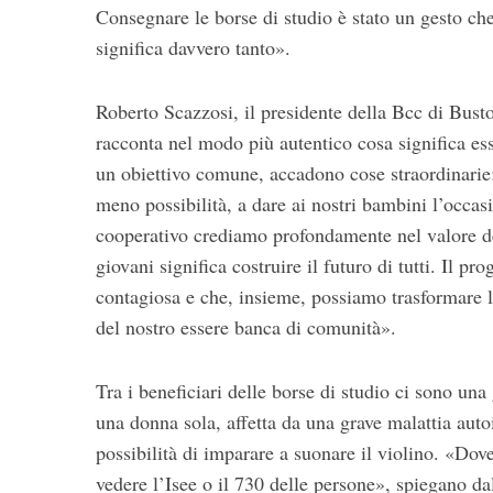
f
Consegnare le borse di studio è stato un gesto c
o
significa davvero tanto».
r
:
Roberto Scazzosi, il presidente della Bcc di Bust
racconta nel modo più autentico cosa significa e
un obiettivo comune, accadono cose straordinarie: 
meno possibilità, a dare ai nostri bambini l’occa
cooperativo crediamo profondamente nel valore del
giovani significa costruire il futuro di tutti. Il p
contagiosa e che, insieme, possiamo trasformare la
del nostro essere banca di comunità».
Tra i beneficiari delle borse di studio ci sono un
una donna sola, affetta da una grave malattia auto
possibilità di imparare a suonare il violino. «Dov
vedere l’Isee o il 730 delle persone», spiegano d