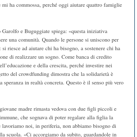
he mi ha commossa, perché oggi aiutare quattro famiglie
o Garolfo e Buguggiate spiega: «questa iniziativa
ssere una comunità. Quando le persone si uniscono per
si riesce ad aiutare chi ha bisogno, a sostenere chi ha
sione di realizzare un sogno. Come banca di credito
l’educazione e della crescita, perché investire nei
rogetto del crowdfunding dimostra che la solidarietà è
 speranza in realtà concreta. Questo è il senso più vero
a giovane madre rimasta vedova con due figli piccoli e
immune, che sognava di poter regalare alla figlia la
e lavoriamo noi, in periferia, non abbiamo bisogno di
alla scuola. «Ci accorgiamo da subito, guardandole in