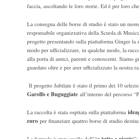
faccia, ascoltando le loro storie. Ed è per loro c
La consegna delle borse di studio è stato un mo
responsabile organizzativa della Scuola di Musica
progetto presentando sulla piattaforma Ginger la n
modo per ufficializzare, in qualche modo, la racc
alla porta di amici, parenti e conoscenti. Siamo g
guardato oltre e per aver ufficializzato la nostra 
Il progetto Jubilate è stato il primo dei 10 selez
Garolfo e Buguggiate
all’interno del percorso “P
idea
La raccolta è stata ospitata sulla piattaforma
euro
per finanziare quattro borse di studio destinat
o tutto o niente
La formula è stata quella dell’“
”: