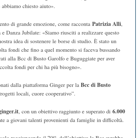
he abbiamo chiesto aiuto».
Patrizia Alli
mento di grande emozione, come racconta
,
 e Danza Jubilate: «Siamo riusciti a realizzare questo
ostra idea di sostenere le borse di studio. È stato un
olta fondi che fino a quel momento si faceva bussando
rati alla Bcc di Busto Garolfo e Buguggiate per aver
raccolta fondi per chi ha più bisogno».
Bcc di Busto
ionati dalla piattaforma Ginger per la
rogetti locali, cuore cooperativo”.
ginger.it
6.000
, con un obiettivo raggiunto e superato di
e a giovani talenti provenienti da famiglie in difficoltà.
 solo raggiungendo il 70% dell’obiettivo la Bcc avrebbe