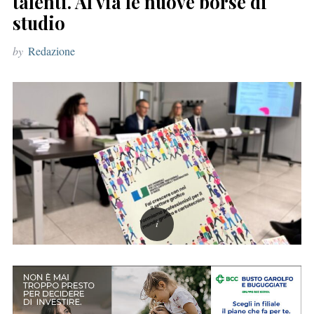
talenti. Al via le nuove borse di
r
studio
:
by
Redazione