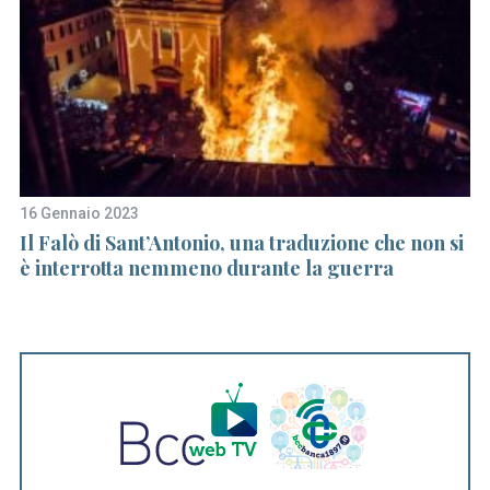
16 Gennaio 2023
2 
Il Falò di Sant’Antonio, una traduzione che non si
C
è interrotta nemmeno durante la guerra
co