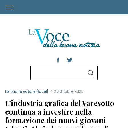
S
S
e
E
A
a
R
C
La buona notizia [local]
20 Ottobre 2025
r
H
c
L’industria grafica del Varesotto
h
continua a investire nella
f
formazione dei nuovi giovani
o