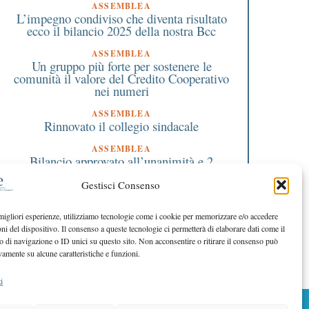
ASSEMBLEA
L’impegno condiviso che diventa risultato
ecco il bilancio 2025 della nostra Bcc
 Gennaio 2022
22 Dicembre 2021
ASSEMBLEA
Un gruppo più forte per sostenere le
In provincia di Varese
Busto Arsizio, pacchi p
comunità il valore del Credito Cooperativo
aumenta la natalità, anche
poveri distrutti dai van
nei numeri
e di poco. I dati dell’Asst
dalla Bcc di Busto Gar
Sette Laghi.
Buguggiate un contri
ASSEMBLEA
Rinnovato il collegio sindacale
straordinario alla
parrocchia di Borsano
ASSEMBLEA
Bilancio approvato all’unanimità e 2
milioni destinati al territorio
Gestisci Consenso
EDITORIALE DIRETTORE
Crescere restando riconoscibili
 migliori esperienze, utilizziamo tecnologie come i cookie per memorizzare e/o accedere
oni del dispositivo. Il consenso a queste tecnologie ci permetterà di elaborare dati come il
EDITORIALE PRESIDENTE
Costruire futuro insieme
di navigazione o ID unici su questo sito. Non acconsentire o ritirare il consenso può
vamente su alcune caratteristiche e funzioni.
i