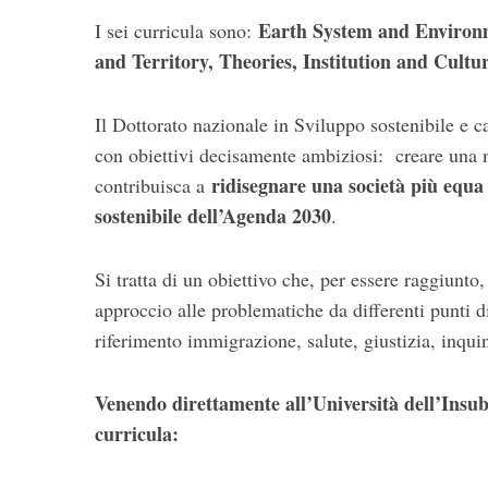
Earth System and Environm
I sei curricula sono:
and Territory, Theories, Institution and Cult
Il Dottorato nazionale in Sviluppo sostenibile e
con obiettivi decisamente ambiziosi: creare una n
ridisegnare una società più equa e
contribuisca a
sostenibile dell’Agenda 2030
.
S
e
Si tratta di un obiettivo che, per essere raggiunto
a
approccio alle problematiche da differenti punti di
r
c
riferimento immigrazione, salute, giustizia, inqui
h
f
Venendo direttamente all’Università dell’Insubr
o
r
curricula:
: