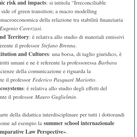
ic risk and impacts
: si intitola “Irreconciliable
l side of green transition; a macro modelling
 macroeconomica della relazione tra stabilità finanziaria
Eugenio Caverzasi
.
nd Territory
: è relativa allo studio di materiali emissivi
ferente il professor
Stefano Brenna
.
titution and Cultures
: una borsa, di taglio giuridico, è
iritti umani e ne è referente la professoressa
Barbara
 Scienze della comunicazione e riguarda la
te il professor
Federico Pasquaré Mariotto
.
Ecosystems
: è relativa allo studio degli effetti del
nte il professor
Mauro Guglielmin
.
arte della didattica interdisciplinare per tutti i dottorandi
summer school internazionale
, come ad esempio la
omparative Law Perspective»
.