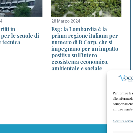
24
28 Marzo 2024
4
itti in
Esg: la Lombardia è la
per le scuole di
prima regione italiana per
 tecnica
numero di B Corp, che si
s
impegnano per un impatto
positivo sull’intero
ecosistema economico,
ambientale e sociale
Per fornire le
alle informazi
comportamento 
influire negati
Gestisci serviz