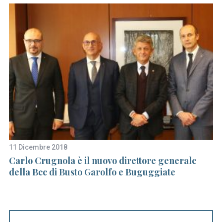
11 Dicembre 2018
5 
Carlo Crugnola è il nuovo direttore generale
Un
della Bcc di Busto Garolfo e Buguggiate
G