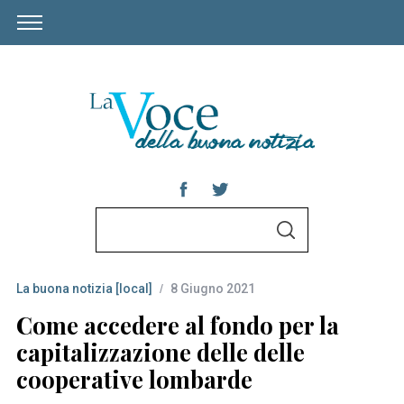
S
S
e
E
A
a
R
C
La buona notizia [local]
8 Giugno 2021
r
H
c
Come accedere al fondo per la
h
capitalizzazione delle delle
f
cooperative lombarde
o