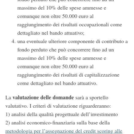
massimo del 10% delle spese ammesse e
S
comunque non oltre 50.000 euro al
e
raggiungimento dei risultati occupazionali come
a
r
dettagliato nel bando attuativo;
c
una eventuale ulteriore componente di contributo a
h
fondo perduto che può concorrere fino ad un
f
massimo del 10% delle spese ammesse e
o
r
comunque non oltre 50.000 euro al
:
raggiungimento dei risultati di capitalizzazione
come dettagliato nel bando attuativo.
valutazione delle domande
La
sarà a sportello
valutativo. I criteri di valutazione riguarderanno:
1) analisi della qualità progettuale dell’investimento
2) analisi economico-finanziaria sulla base della
metodologia per l’assegnazione del credit scoring alle