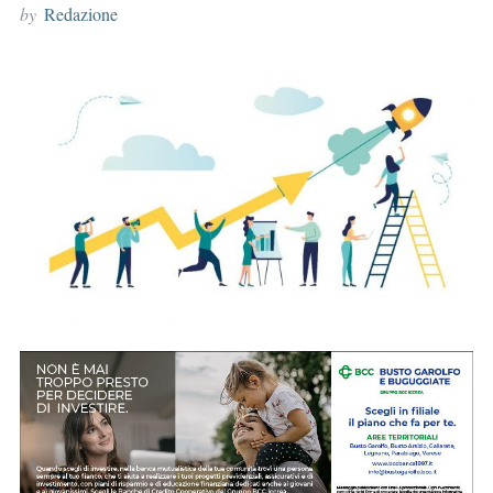
by
Redazione
r
: