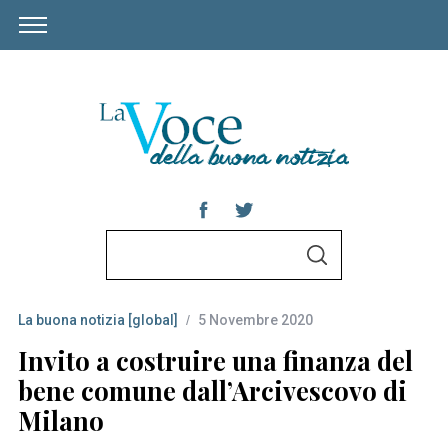
S
S
e
E
A
a
R
C
La buona notizia [global]
5 Novembre 2020
r
H
c
Invito a costruire una finanza del
h
bene comune dall’Arcivescovo di
f
Milano
o