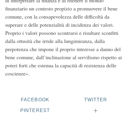
di interpretare la finanza e di ritenere il mondo
r
finanziario un contesto propizio a promuovere il bene
c
h
comune, con la consapevolezza delle difficoltà da
f
superare e delle potenzialità di incidenza dei valori.
o
Proprio i valori possono scontrarsi e risultare sconfitti
r
dalla ottusità che irride alla lungimiranza, dalla
:
prepotenza che impone il proprio interesse a danno del
bene comune, dall’inclinazione al servilismo rispetto ai
poteri forti che estenua la capacità di resistenza delle
coscienze».
FACEBOOK
TWITTER
PINTEREST