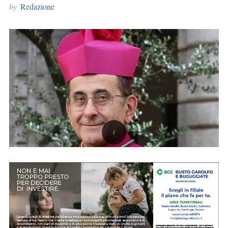
by
Redazione
r
: