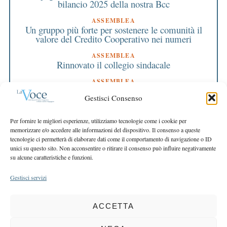
bilancio 2025 della nostra Bcc
ASSEMBLEA
Un gruppo più forte per sostenere le comunità il
valore del Credito Cooperativo nei numeri
ASSEMBLEA
Rinnovato il collegio sindacale
ASSEMBLEA
Bilancio approvato all’unanimità e 2 milioni
Gestisci Consenso
destinati al territorio
EDITORIALE DIRETTORE
Per fornire le migliori esperienze, utilizziamo tecnologie come i cookie per
Crescere restando riconoscibili
memorizzare e/o accedere alle informazioni del dispositivo. Il consenso a queste
tecnologie ci permetterà di elaborare dati come il comportamento di navigazione o ID
EDITORIALE PRESIDENTE
unici su questo sito. Non acconsentire o ritirare il consenso può influire negativamente
Costruire futuro insieme
su alcune caratteristiche e funzioni.
Gestisci servizi
ACCETTA
COPYRIGHT 2025 LA VOCE |
PRIVACY
&
COOKIE POLICY
DIRETTORE RESPONSABILE:
CHIARA PORTA
| REDAZIONE & GRAFICA: