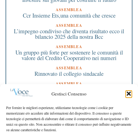
ASSEMBLEA
Ccr Insieme Ets,una comunità che cresce
ASSEMBLEA
L’impegno condiviso che diventa risultato ecco il
bilancio 2025 della nostra Bcc
ASSEMBLEA
Un gruppo più forte per sostenere le comunità il
valore del Credito Cooperativo nei numeri
ASSEMBLEA
Rinnovato il collegio sindacale
ASSEMBLEA
Bilancio approvato all’unanimità e 2 milioni
Gestisci Consenso
destinati al territorio
EDITORIALE DIRETTORE
Per fornire le migliori esperienze, utilizziamo tecnologie come i cookie per
Crescere restando riconoscibili
memorizzare e/o accedere alle informazioni del dispositivo. Il consenso a queste
tecnologie ci permetterà di elaborare dati come il comportamento di navigazione o ID
EDITORIALE PRESIDENTE
unici su questo sito. Non acconsentire o ritirare il consenso può influire negativamente
Costruire futuro insieme
su alcune caratteristiche e funzioni.