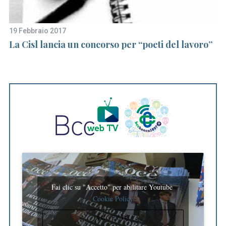
19 Febbraio 2017
20
La Cisl lancia un concorso per “poeti del lavoro”
Le
du
Fr
Fai clic su "Accetto" per abilitare Youtube
Cookie Policy
ACCETTO