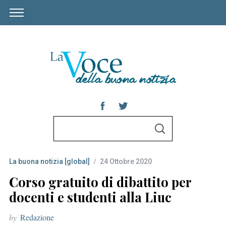
S
S
e
E
A
a
R
C
La buona notizia [global]
24 Ottobre 2020
r
H
c
Corso gratuito di dibattito per
h
docenti e studenti alla Liuc
f
by
Redazione
o