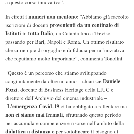
c
a questo corso innovativo”.
h
f
numeri non mentono
In effetti i
: “Abbiamo già raccolto
o
provenienti da un centinaio
di
iscrizioni di docenti
r
Istituti
tutta Italia
in
, da Catania fino a Treviso
:
passando per Bari, Napoli e Roma. Un ottimo risultato
che ci riempie di orgoglio e di fiducia per un’iniziativa
che reputiamo molto importante”, commenta Tonolini.
“Questo è un percorso che stiamo sviluppando
Daniele
congiuntamente da oltre un anno – chiarisce
Pozzi
, docente di Business Heritage della LIUC e
direttore dell’Archivio del cinema industriale –
L’emergenza Covid-19
ci ha obbligato a rallentare ma
non ci siamo mai fermati
, sfruttando questo periodo
per accumulare competenze e risorse nell’ambito della
didattica a distanza
e per sottolineare il bisogno di