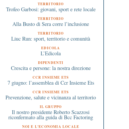
TERRITORIO
Trofeo Garbosi: giovani, sport e rete locale
TERRITORIO
Alla Busto di Sera corre l’inclusione
TERRITORIO
Liuc Run: sport, territorio e comunità
EDICOLA
 Novembre 2021
17 Agosto 2025
L’Edicola
Una casa per le persone
L’Ospedale di Busto Ar
DIPENDENTI
vittime di violenza a Varese
è Centro di Supporto 
Crescita e persone: la nostra direzione
della rete regionale p
cura della Fibrosi Cist
CCR INSIEME ETS
7 giugno: l’assemblea di Ccr Insieme Ets
CCR INSIEME ETS
Prevenzione, salute e vicinanza al territorio
IL GRUPPO
Il nostro presidente Roberto Scazzosi
riconfermato alla guida di Bcc Factoring
NOI E L'ECONOMIA LOCALE