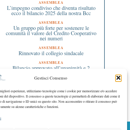
ASSEMBLEA
L’impegno condiviso che diventa risultato
ecco il bilancio 2025 della nostra Bcc
ASSEMBLEA
Un gruppo più forte per sostenere le
comunità il valore del Credito Cooperativo
nei numeri
ASSEMBLEA
Rinnovato il collegio sindacale
ASSEMBLEA
Bilancio approvato all’unanimità e 2
milioni destinati al territorio
Gestisci Consenso
EDITORIALE DIRETTORE
Crescere restando riconoscibili
 migliori esperienze, utilizziamo tecnologie come i cookie per memorizzare e/o accedere
oni del dispositivo. Il consenso a queste tecnologie ci permetterà di elaborare dati come il
EDITORIALE PRESIDENTE
Costruire futuro insieme
di navigazione o ID unici su questo sito. Non acconsentire o ritirare il consenso può
vamente su alcune caratteristiche e funzioni.
i