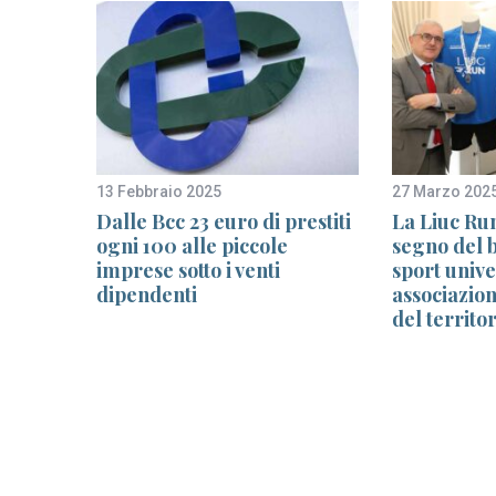
13 Febbraio 2025
27 Marzo 202
cio di
Dalle Bcc 23 euro di prestiti
La Liuc Run
anza
ogni 100 alle piccole
segno del 
i
imprese sotto i venti
sport unive
dipendenti
associazion
lle
del territor