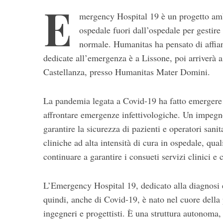
E
mergency Hospital 19 è un progetto ambi
ospedale fuori dall’ospedale per gestire
normale. Humanitas ha pensato di affianc
dedicate all’emergenza è a Lissone, poi arriverà
Castellanza, presso Humanitas Mater Domini.
La pandemia legata a Covid-19 ha fatto emergere co
S
affrontare emergenze infettivologiche. Un impegno
e
garantire la sicurezza di pazienti e operatori sanita
a
r
cliniche ad alta intensità di cura in ospedale, qua
c
continuare a garantire i consueti servizi clinici e c
h
f
L’Emergency Hospital 19, dedicato alla diagnosi e a
o
r
quindi, anche di Covid-19, è nato nel cuore della
:
ingegneri e progettisti. È una struttura autonoma,