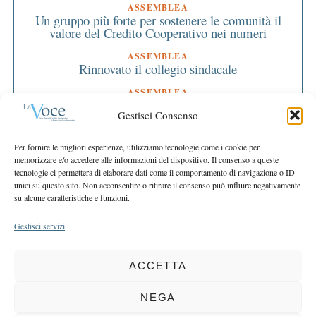
ASSEMBLEA
Un gruppo più forte per sostenere le comunità il
valore del Credito Cooperativo nei numeri
ASSEMBLEA
Rinnovato il collegio sindacale
ASSEMBLEA
Bilancio approvato all’unanimità e 2 milioni
Gestisci Consenso
destinati al territorio
EDITORIALE DIRETTORE
Per fornire le migliori esperienze, utilizziamo tecnologie come i cookie per
Crescere restando riconoscibili
memorizzare e/o accedere alle informazioni del dispositivo. Il consenso a queste
tecnologie ci permetterà di elaborare dati come il comportamento di navigazione o ID
EDITORIALE PRESIDENTE
unici su questo sito. Non acconsentire o ritirare il consenso può influire negativamente
Costruire futuro insieme
su alcune caratteristiche e funzioni.
Gestisci servizi
ACCETTA
COPYRIGHT 2025 LA VOCE |
PRIVACY
&
COOKIE POLICY
DIRETTORE RESPONSABILE:
CHIARA PORTA
| REDAZIONE & GRAFICA:
NEGA
EOIPSO.IT
| EDITORE:
BCC DI BUSTO GAROLFO E BUGUGGIATE