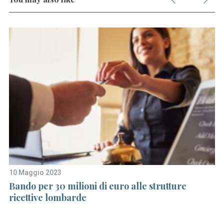
e
a
r
c
h
f
o
r
:
10 Maggio 2023
1 
Bando per 30 milioni di euro alle strutture
L
ricettive lombarde
an
si
b