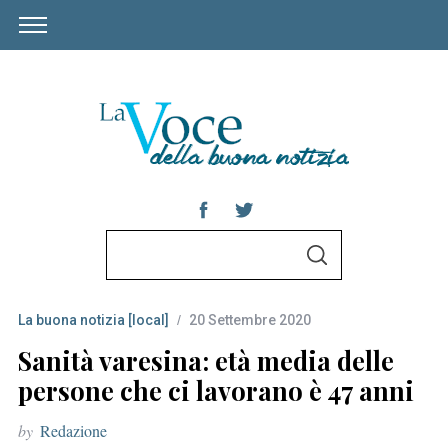
S
S
e
E
A
a
R
C
La buona notizia [local]
20 Settembre 2020
r
H
c
Sanità varesina: età media delle
h
persone che ci lavorano è 47 anni
f
by
Redazione
o