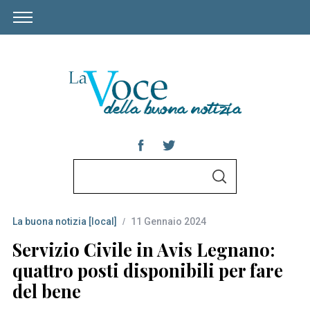
S
S
e
E
A
a
R
C
La buona notizia [local]
11 Gennaio 2024
r
H
c
Servizio Civile in Avis Legnano:
h
quattro posti disponibili per fare
f
del bene
o