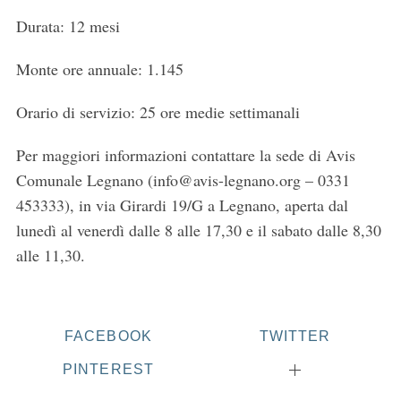
r
Durata: 12 mesi
c
h
Monte ore annuale: 1.145
f
o
Orario di servizio: 25 ore medie settimanali
r
:
Per maggiori informazioni contattare la sede di Avis
Comunale Legnano (info@avis-legnano.org – 0331
453333), in via Girardi 19/G a Legnano, aperta dal
lunedì al venerdì dalle 8 alle 17,30 e il sabato dalle 8,30
alle 11,30.
FACEBOOK
TWITTER
PINTEREST