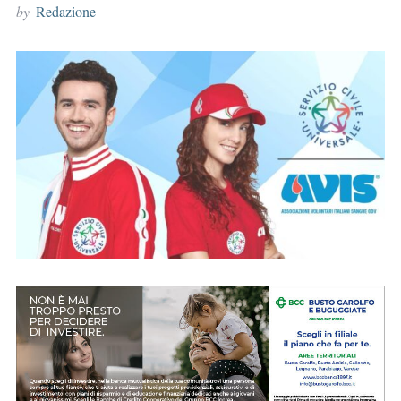
by
Redazione
r
: