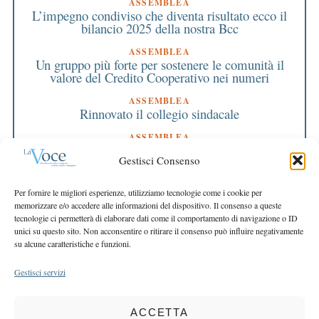
ASSEMBLEA
L’impegno condiviso che diventa risultato ecco il
bilancio 2025 della nostra Bcc
ASSEMBLEA
Un gruppo più forte per sostenere le comunità il
valore del Credito Cooperativo nei numeri
ASSEMBLEA
Rinnovato il collegio sindacale
ASSEMBLEA
Bilancio approvato all’unanimità e 2 milioni
Gestisci Consenso
destinati al territorio
EDITORIALE DIRETTORE
Per fornire le migliori esperienze, utilizziamo tecnologie come i cookie per
Crescere restando riconoscibili
memorizzare e/o accedere alle informazioni del dispositivo. Il consenso a queste
tecnologie ci permetterà di elaborare dati come il comportamento di navigazione o ID
EDITORIALE PRESIDENTE
unici su questo sito. Non acconsentire o ritirare il consenso può influire negativamente
Costruire futuro insieme
su alcune caratteristiche e funzioni.
Gestisci servizi
ACCETTA
COPYRIGHT 2025 LA VOCE |
PRIVACY
&
COOKIE POLICY