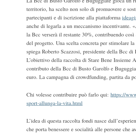
La Bcc di Busto Garolfo e Buguggiate gioca un ru
territorio, ha scelto non solo di promuovere e sost
partecipanti e di iscrizione alla piattaforma
ideagi
anche di legarla a un meccanismo incentivante. «A
S
la Bcc verserà il restante 30%, contribuendo così
e
del progetto. Una scelta concreta per stimolare la 
a
spiega Roberto Scazzosi, presidente della Bcc di
r
c
L’obiettivo della raccolta di Stare Bene Insieme A
h
contributo della Bcc di Busto Garolfo e Buguggiat
f
euro. La campagna di crowdfunding, partita da poc
o
r
:
Chi volesse contribuire può farlo qui:
https://www
sport-allunga-la-vita.html
L’idea di questa raccolta fondi nasce dall’esperien
che porta benessere e socialità alle persone che av