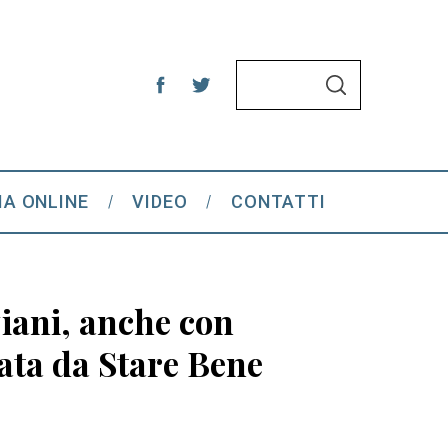
S
S
e
E
A
a
R
C
r
H
c
IA ONLINE
VIDEO
CONTATTI
h
f
o
r
iani, anche con
:
iata da Stare Bene