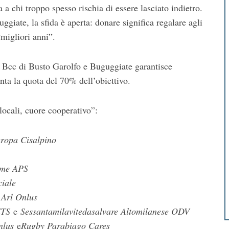
a a chi troppo spesso rischia di essere lasciato indietro.
giate, la sfida è aperta: donare significa regalare agli
“migliori anni”.
a Bcc di Busto Garolfo e Buguggiate garantisce
ta la quota del 70% dell’obiettivo.
locali, cuore cooperativo”:
uropa Cisalpino
ieme APS
iale
 Arl Onlus
ETS
e
Sessantamilavitedasalvare Altomilanese ODV
nlus
e
Rugby Parabiago Cares