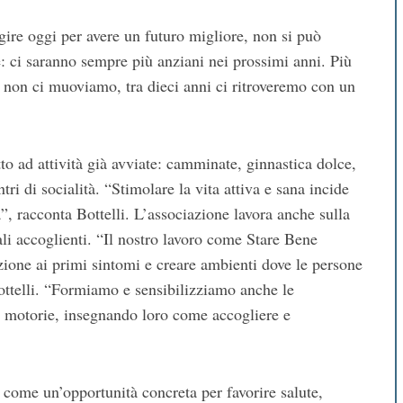
gire oggi per avere un futuro migliore, non si può
e: ci saranno sempre più anziani nei prossimi anni. Più
Se non ci muoviamo, tra dieci anni ci ritroveremo con un
to ad attività già avviate: camminate, ginnastica dolce,
ri di socialità. “Stimolare la vita attiva e sana incide
a”, racconta Bottelli. L’associazione lavora anche sulla
ali accoglienti. “Il nostro lavoro come Stare Bene
zione ai primi sintomi e creare ambienti dove le persone
ottelli. “Formiamo e sensibilizziamo anche le
 motorie, insegnando loro come accogliere e
ome un’opportunità concreta per favorire salute,