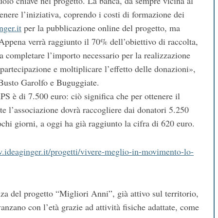
olo chiave nel progetto. La banca, da sempre vicina al
enere l’iniziativa, coprendo i costi di formazione dei
nger.it
per la pubblicazione online del progetto, ma
ppena verrà raggiunto il 70% dell’obiettivo di raccolta,
 a completare l’importo necessario per la realizzazione
partecipazione e moltiplicare l’effetto delle donazioni»,
 Busto Garolfo e Buguggiate.
PS è di 7.500 euro: ciò significa che per ottenere il
e l’associazione dovrà raccogliere dai donatori 5.250
hi giorni, a oggi ha già raggiunto la cifra di 620 euro.
.ideaginger.it/progetti/vivere-meglio-in-movimento-lo-
za del progetto “Migliori Anni”, già attivo sul territorio,
anzano con l’età grazie ad attività fisiche adattate, come