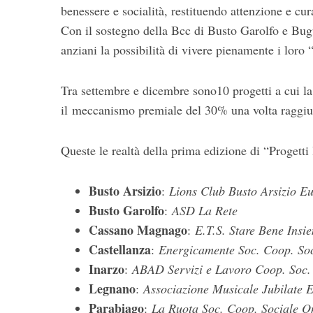
benessere e socialità, restituendo attenzione e cur
Con il sostegno della Bcc di Busto Garolfo e Bugug
anziani la possibilità di vivere pienamente i loro 
Tra settembre e dicembre sono10 progetti a cui l
il meccanismo premiale del 30% una volta raggiun
Queste le realtà della prima edizione di “Progetti 
Busto Arsizio
:
Lions Club Busto Arsizio E
Busto Garolfo
:
ASD La Rete
Cassano Magnago
:
E.T.S. Stare Bene Ins
Castellanza
:
Energicamente Soc. Coop. Soc
Inarzo
:
ABAD Servizi e Lavoro Coop. Soc.
Legnano
:
Associazione Musicale Jubilate 
Parabiago
:
La Ruota Soc. Coop. Sociale O