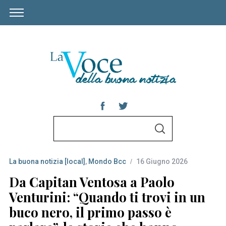
S
S
e
E
A
a
R
C
La buona notizia [local]
,
Mondo Bcc
16 Giugno 2026
r
H
c
Da Capitan Ventosa a Paolo
h
Venturini: “Quando ti trovi in un
f
buco nero, il primo passo è
o