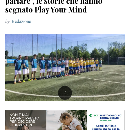
parlare”, le storie che hanno
r
segnato Play Your Mind
:
by
Redazione