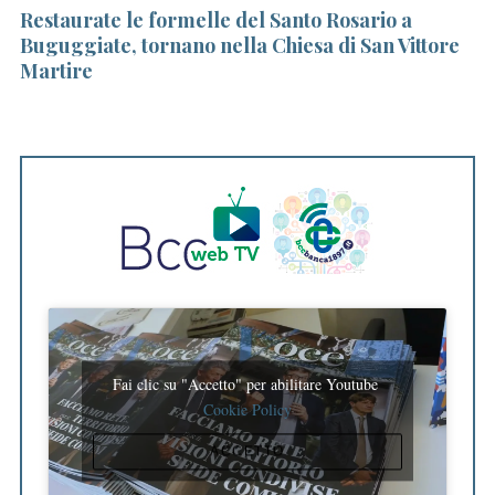
al
Restaurate le formelle del Santo Rosario a
Pa
in
Buguggiate, tornano nella Chiesa di San Vittore
sa
Martire
Fai clic su "Accetto" per abilitare Youtube
Cookie Policy
ACCETTO