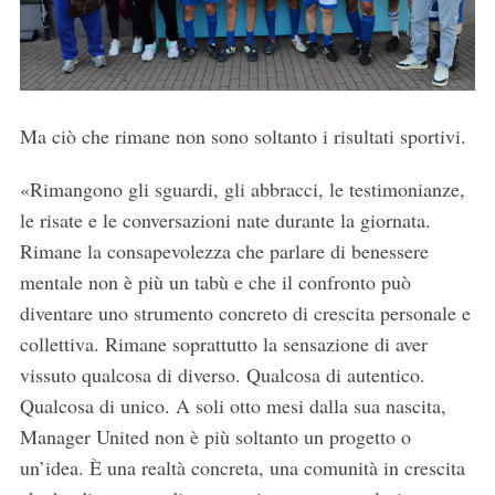
Ma ciò che rimane non sono soltanto i risultati sportivi.
«Rimangono gli sguardi, gli abbracci, le testimonianze,
le risate e le conversazioni nate durante la giornata.
Rimane la consapevolezza che parlare di benessere
mentale non è più un tabù e che il confronto può
S
diventare uno strumento concreto di crescita personale e
e
collettiva. Rimane soprattutto la sensazione di aver
a
vissuto qualcosa di diverso. Qualcosa di autentico.
r
Qualcosa di unico. A soli otto mesi dalla sua nascita,
c
h
Manager United non è più soltanto un progetto o
f
un’idea. È una realtà concreta, una comunità in crescita
o