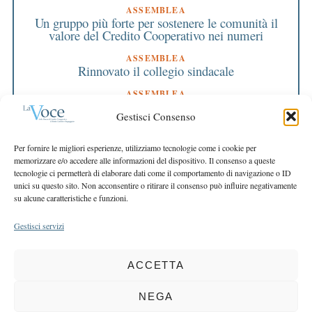
ASSEMBLEA
Un gruppo più forte per sostenere le comunità il
valore del Credito Cooperativo nei numeri
ASSEMBLEA
Rinnovato il collegio sindacale
ASSEMBLEA
Bilancio approvato all’unanimità e 2 milioni
Gestisci Consenso
destinati al territorio
EDITORIALE DIRETTORE
Per fornire le migliori esperienze, utilizziamo tecnologie come i cookie per
Crescere restando riconoscibili
memorizzare e/o accedere alle informazioni del dispositivo. Il consenso a queste
tecnologie ci permetterà di elaborare dati come il comportamento di navigazione o ID
EDITORIALE PRESIDENTE
unici su questo sito. Non acconsentire o ritirare il consenso può influire negativamente
Costruire futuro insieme
su alcune caratteristiche e funzioni.
Gestisci servizi
ACCETTA
COPYRIGHT 2025 LA VOCE |
PRIVACY
&
COOKIE POLICY
DIRETTORE RESPONSABILE:
CHIARA PORTA
| REDAZIONE & GRAFICA:
NEGA
EOIPSO.IT
| EDITORE:
BCC DI BUSTO GAROLFO E BUGUGGIATE