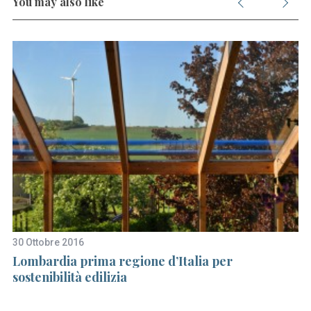
You may also like
30 Ottobre 2016
8 
re
Lombardia prima regione d’Italia per
AB
sostenibilità edilizia
r