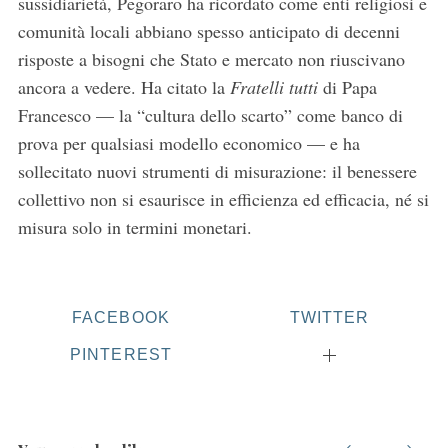
sussidiarietà, Pegoraro ha ricordato come enti religiosi e
c
comunità locali abbiano spesso anticipato di decenni
h
risposte a bisogni che Stato e mercato non riuscivano
f
o
ancora a vedere. Ha citato la
Fratelli tutti
di Papa
r
Francesco — la “cultura dello scarto” come banco di
:
prova per qualsiasi modello economico — e ha
sollecitato nuovi strumenti di misurazione: il benessere
collettivo non si esaurisce in efficienza ed efficacia, né si
misura solo in termini monetari.
FACEBOOK
TWITTER
PINTEREST