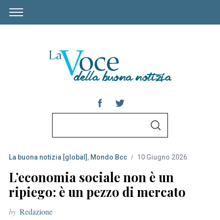
S
S
e
E
A
a
R
C
La buona notizia [global]
,
Mondo Bcc
10 Giugno 2026
r
H
c
L’economia sociale non è un
h
ripiego: è un pezzo di mercato
f
by
Redazione
o