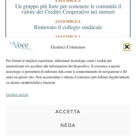
ASSEMBLEA
Un gruppo più forte per sostenere le comunità il
valore del Credito Cooperativo nei numeri
ASSEMBLEA
Rinnovato il collegio sindacale
ASSEMBLEA
Bilancio approvato all’unanimità e 2 milioni
Gestisci Consenso
destinati al territorio
EDITORIALE DIRETTORE
Per fornire le migliori esperienze, utilizziamo tecnologie come i cookie per
Crescere restando riconoscibili
memorizzare e/o accedere alle informazioni del dispositivo. Il consenso a queste
tecnologie ci permetterà di elaborare dati come il comportamento di navigazione o ID
EDITORIALE PRESIDENTE
unici su questo sito. Non acconsentire o ritirare il consenso può influire negativamente
Costruire futuro insieme
su alcune caratteristiche e funzioni.
Gestisci servizi
ACCETTA
COPYRIGHT 2025 LA VOCE |
PRIVACY
&
COOKIE POLICY
DIRETTORE RESPONSABILE:
CHIARA PORTA
| REDAZIONE & GRAFICA:
NEGA
EOIPSO.IT
| EDITORE:
BCC DI BUSTO GAROLFO E BUGUGGIATE
REGISTRAZIONE DEL TRIBUNALE DI MILANO N. 163 DEL 15 MARZO 2004