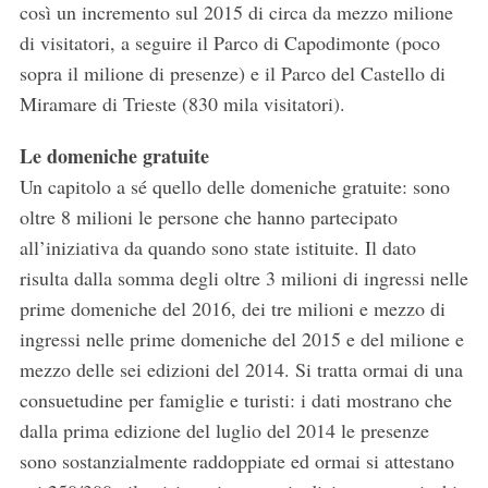
così un incremento sul 2015 di circa da mezzo milione
di visitatori, a seguire il Parco di Capodimonte (poco
sopra il milione di presenze) e il Parco del Castello di
Miramare di Trieste (830 mila visitatori).
Le domeniche gratuite
Un capitolo a sé quello delle domeniche gratuite: sono
oltre 8 milioni le persone che hanno partecipato
all’iniziativa da quando sono state istituite. Il dato
S
e
risulta dalla somma degli oltre 3 milioni di ingressi nelle
a
prime domeniche del 2016, dei tre milioni e mezzo di
r
ingressi nelle prime domeniche del 2015 e del milione e
c
mezzo delle sei edizioni del 2014. Si tratta ormai di una
h
f
consuetudine per famiglie e turisti: i dati mostrano che
o
dalla prima edizione del luglio del 2014 le presenze
r
sono sostanzialmente raddoppiate ed ormai si attestano
: