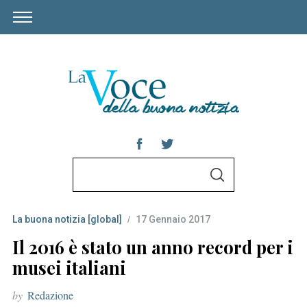
S
S
e
E
A
a
R
C
La buona notizia [global]
17 Gennaio 2017
r
H
c
Il 2016 è stato un anno record per i
h
musei italiani
f
by
Redazione
o