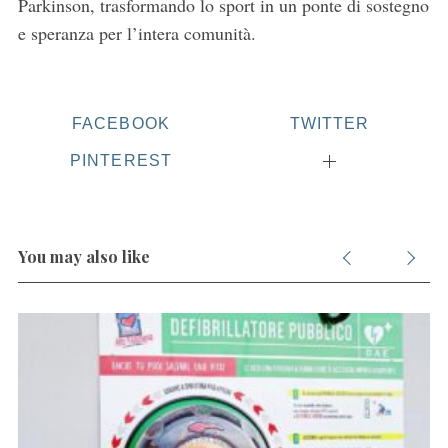
Parkinson, trasformando lo sport in un ponte di sostegno
e speranza per l’intera comunità.
S
FACEBOOK
TWITTER
e
a
PINTEREST
r
c
h
f
You may also like
o
r
: