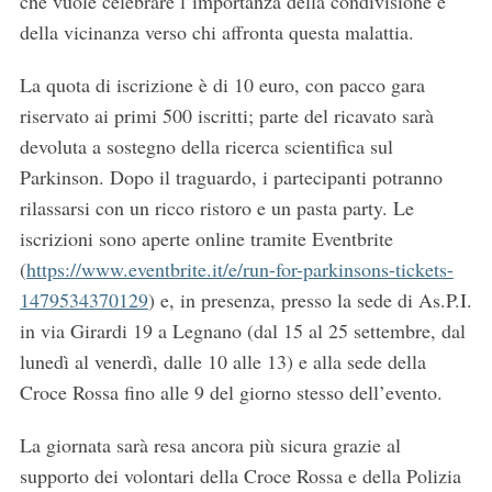
che vuole celebrare l’importanza della condivisione e
della vicinanza verso chi affronta questa malattia.
La quota di iscrizione è di 10 euro, con pacco gara
riservato ai primi 500 iscritti; parte del ricavato sarà
devoluta a sostegno della ricerca scientifica sul
Parkinson. Dopo il traguardo, i partecipanti potranno
rilassarsi con un ricco ristoro e un pasta party. Le
iscrizioni sono aperte online tramite Eventbrite
(
https://www.eventbrite.it/e/run-for-parkinsons-tickets-
1479534370129
) e, in presenza, presso la sede di As.P.I.
in via Girardi 19 a Legnano (dal 15 al 25 settembre, dal
lunedì al venerdì, dalle 10 alle 13) e alla sede della
Croce Rossa fino alle 9 del giorno stesso dell’evento.
La giornata sarà resa ancora più sicura grazie al
supporto dei volontari della Croce Rossa e della Polizia