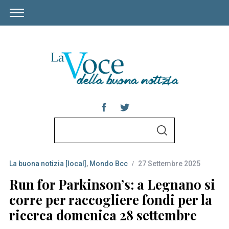
S
S
e
E
A
a
R
C
La buona notizia [local]
,
Mondo Bcc
27 Settembre 2025
r
H
c
Run for Parkinson’s: a Legnano si
h
corre per raccogliere fondi per la
f
ricerca domenica 28 settembre
o