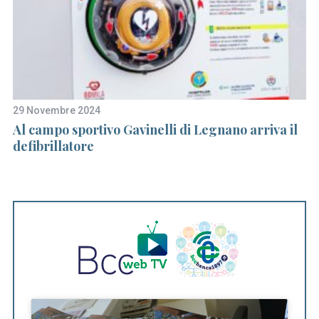
29 Novembre 2024
21
Al campo sportivo Gavinelli di Legnano arriva il
L
defibrillatore
l
st