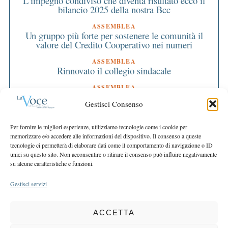
L’impegno condiviso che diventa risultato ecco il
bilancio 2025 della nostra Bcc
ASSEMBLEA
Un gruppo più forte per sostenere le comunità il
valore del Credito Cooperativo nei numeri
ASSEMBLEA
Rinnovato il collegio sindacale
ASSEMBLEA
Bilancio approvato all’unanimità e 2 milioni
Gestisci Consenso
destinati al territorio
EDITORIALE DIRETTORE
Per fornire le migliori esperienze, utilizziamo tecnologie come i cookie per
Crescere restando riconoscibili
memorizzare e/o accedere alle informazioni del dispositivo. Il consenso a queste
tecnologie ci permetterà di elaborare dati come il comportamento di navigazione o ID
EDITORIALE PRESIDENTE
unici su questo sito. Non acconsentire o ritirare il consenso può influire negativamente
Costruire futuro insieme
su alcune caratteristiche e funzioni.
Gestisci servizi
ACCETTA
COPYRIGHT 2025 LA VOCE |
PRIVACY
&
COOKIE POLICY
DIRETTORE RESPONSABILE:
CHIARA PORTA
| REDAZIONE & GRAFICA: