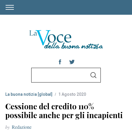
S
S
e
E
A
a
R
C
La buona notizia [global]
1 Agosto 2020
r
H
c
Cessione del credito 110%
h
possibile anche per gli incapienti
f
by
Redazione
o