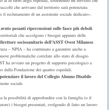
 al di fuori degli ospedali, sostenendo un servizio che
raccolti che arrivano dal territorio sarà potenziata
o il reclutamento di un assistente sociale dedicato».
vuto pesanti ripercussioni sulle fasce più deboli
.
rritoriali che accolgono i bisogni appunto delle
direttore sociosanitario dell’ASST Ovest Milanese
.
cenza – NPIA – ha continuato a garantire anche a
nuove problematiche correlate allo stato di disagio
SST ha avviato un progetto di supporto psicologico a
to dalla Fondazione dei quattro ospedali.
potenziare il lavoro del Collegio Alunno Disabile
stente sociale
a la possibilità di approfondire con la famiglia (o il
utore) i bisogni presentati, svolgendo di fatto un lavoro