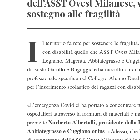
dell’ASST Ovest Milanese, v
sostegno alle fragilità
I
l territorio fa rete per sostenere le fragilit
con disabilità quello che ASST Ovest Milan
Legnano, Magenta, Abbiategrasso e Cuggion
di Busto Garolfo e Buguggiate ha raccolto durant
professionale specifica nel Collegio Alunno Disab
per l’inserimento scolastico dei ragazzi con disabi
«L’emergenza Covid ci ha portato a concentrare tutt
ospedalieri attraverso la fornitura di materiali e
Norberto Albertalli, presidente della
premette
S
Abbiategrasso e Cuggiono onlus
. «Adesso, che l
e
di competenza dell’ASST Ovest Milanese: c’è la nec