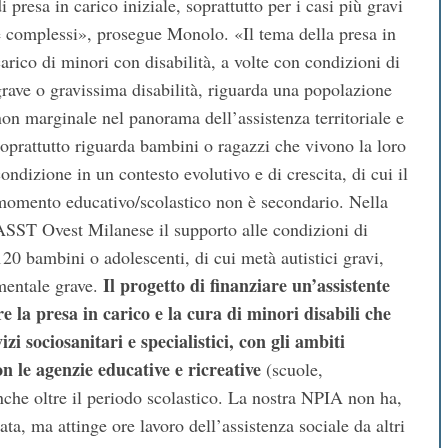
i presa in carico iniziale, soprattutto per i casi più gravi
e complessi», prosegue Monolo. «Il tema della presa in
carico di minori con disabilità, a volte con condizioni di
grave o gravissima disabilità, riguarda una popolazione
non marginale nel panorama dell’assistenza territoriale e
soprattutto riguarda bambini o ragazzi che vivono la loro
ondizione in un contesto evolutivo e di crescita, di cui il
momento educativo/scolastico non è secondario. Nella
ASST Ovest Milanese il supporto alle condizioni di
120 bambini o adolescenti, di cui metà autistici gravi,
Il progetto di finanziare un’assistente
o mentale grave.
e la presa in carico e la cura di minori disabili che
zi sociosanitari e specialistici, con gli ambiti
con le agenzie educative e ricreative
(scuole,
anche oltre il periodo scolastico. La nostra NPIA non ha,
ta, ma attinge ore lavoro dell’assistenza sociale da altri