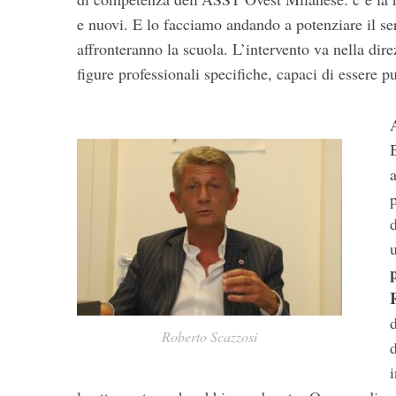
a
e nuovi. E lo facciamo andando a potenziare il ser
r
affronteranno la scuola. L’intervento va nella dire
c
h
figure professionali specifiche, capaci di essere p
f
o
r
:
a
u
d
Roberto Scazzosi
d
i