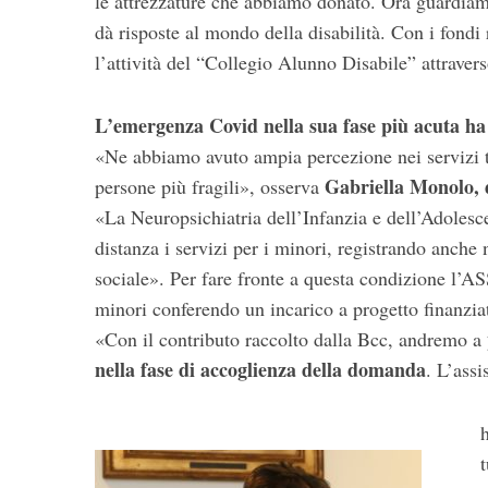
le attrezzature che abbiamo donato. Ora guardiamo
dà risposte al mondo della disabilità. Con i fondi 
l’attività del “Collegio Alunno Disabile” attravers
L’emergenza Covid nella sua fase più acuta ha a
«Ne abbiamo avuto ampia percezione nei servizi te
Gabriella Monolo, 
persone più fragili», osserva
«La Neuropsichiatria dell’Infanzia e dell’Adoles
distanza i servizi per i minori, registrando anche 
sociale». Per fare fronte a questa condizione l’A
minori conferendo un incarico a progetto finanzia
«Con il contributo raccolto dalla Bcc, andremo a
nella fase di accoglienza della domanda
. L’assi
h
t