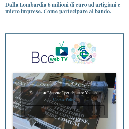
noi
Dalla Lombardia 6 milioni di euro ad artigiani e
Bu
micro imprese. Come partecipare al bando.
co
Fai clic su "Accetto" per abilitare Youtube
Cookie Policy
ACCETTO