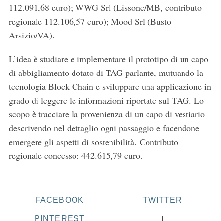
112.091,68 euro); WWG Srl (Lissone/MB, contributo
regionale 112.106,57 euro); Mood Srl (Busto
Arsizio/VA).
L’idea è studiare e implementare il prototipo di un capo
di abbigliamento dotato di TAG parlante, mutuando la
tecnologia Block Chain e sviluppare una applicazione in
grado di leggere le informazioni riportate sul TAG. Lo
S
scopo è tracciare la provenienza di un capo di vestiario
e
descrivendo nel dettaglio ogni passaggio e facendone
a
emergere gli aspetti di sostenibilità. Contributo
r
regionale concesso: 442.615,79 euro.
c
h
f
o
r
FACEBOOK
TWITTER
:
PINTEREST