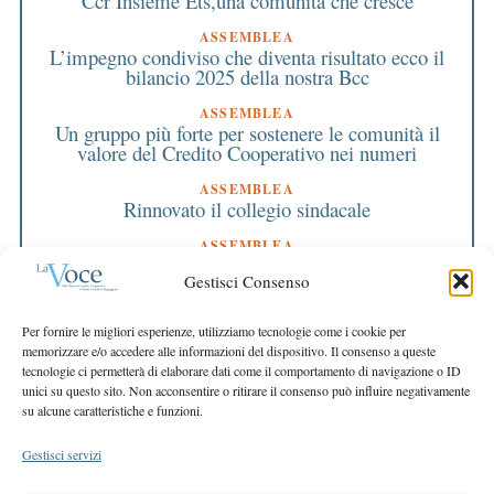
Ccr Insieme Ets,una comunità che cresce
ASSEMBLEA
L’impegno condiviso che diventa risultato ecco il
bilancio 2025 della nostra Bcc
ASSEMBLEA
Un gruppo più forte per sostenere le comunità il
valore del Credito Cooperativo nei numeri
ASSEMBLEA
Rinnovato il collegio sindacale
ASSEMBLEA
Bilancio approvato all’unanimità e 2 milioni
Gestisci Consenso
destinati al territorio
EDITORIALE DIRETTORE
Per fornire le migliori esperienze, utilizziamo tecnologie come i cookie per
Crescere restando riconoscibili
memorizzare e/o accedere alle informazioni del dispositivo. Il consenso a queste
tecnologie ci permetterà di elaborare dati come il comportamento di navigazione o ID
EDITORIALE PRESIDENTE
unici su questo sito. Non acconsentire o ritirare il consenso può influire negativamente
Costruire futuro insieme
su alcune caratteristiche e funzioni.
Gestisci servizi