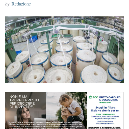
by
Redazione
r
: