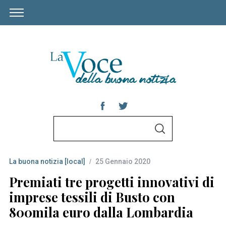
S
S
e
E
A
a
R
C
La buona notizia [local]
25 Gennaio 2020
r
H
c
Premiati tre progetti innovativi di
h
imprese tessili di Busto con
f
800mila euro dalla Lombardia
o