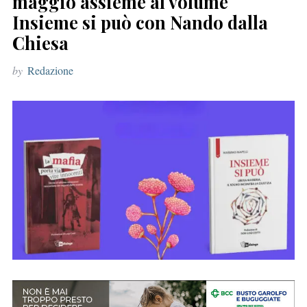
maggio assieme al volume
r
Insieme si può con Nando dalla
:
Chiesa
by
Redazione