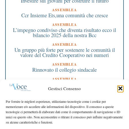
Investire sui giovani per costruire il futuro
ASSEMBLEA
Ccr Insieme Ets,una comunità che cresce
ASSEMBLEA
L’impegno condiviso che diventa risultato ecco il
bilancio 2025 della nostra Bcc
ASSEMBLEA
Un gruppo più forte per sostenere le comunità il
valore del Credito Cooperativo nei numeri
ASSEMBLEA
Rinnovato il collegio sindacale
ASSEMBLEA
Bilancio approvato all’unanimità e 2 milioni
Gestisci Consenso
destinati al territorio
EDITORIALE DIRETTORE
Per fornire le migliori esperienze, utilizziamo tecnologie come i cookie per
Crescere restando riconoscibili
memorizzare e/o accedere alle informazioni del dispositivo. Il consenso a queste
tecnologie ci permetterà di elaborare dati come il comportamento di navigazione o ID
EDITORIALE PRESIDENTE
unici su questo sito. Non acconsentire o ritirare il consenso può influire negativamente
Costruire futuro insieme
su alcune caratteristiche e funzioni.