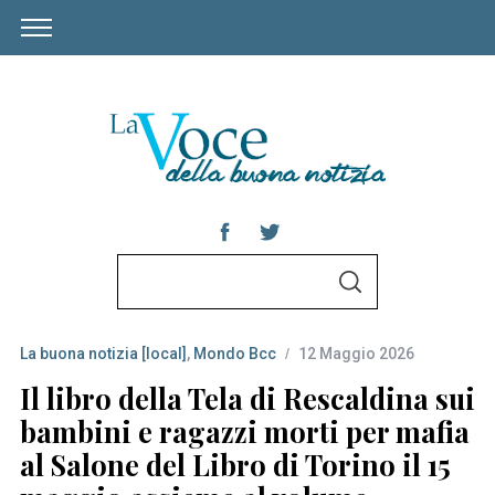
S
S
e
E
A
a
R
C
La buona notizia [local]
,
Mondo Bcc
12 Maggio 2026
r
H
c
Il libro della Tela di Rescaldina sui
h
bambini e ragazzi morti per mafia
f
al Salone del Libro di Torino il 15
o