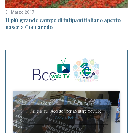
31 Marzo 2017
16
Il più grande campo di tulipani italiano aperto
Id
nasce a Cornaredo
m
Fai clic su "Accetto" per abilitare Youtube
Cookie Policy
ACCETTO