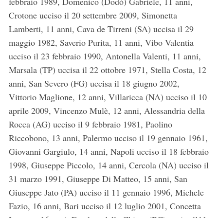
febbraio 1989, Domenico (Dodò) Gabriele, 11 anni,
Crotone ucciso il 20 settembre 2009, Simonetta
Lamberti, 11 anni, Cava de Tirreni (SA) uccisa il 29
maggio 1982, Saverio Purita, 11 anni, Vibo Valentia
ucciso il 23 febbraio 1990, Antonella Valenti, 11 anni,
Marsala (TP) uccisa il 22 ottobre 1971, Stella Costa, 12
anni, San Severo (FG) uccisa il 18 giugno 2002,
Vittorio Maglione, 12 anni, Villaricca (NA) ucciso il 10
aprile 2009, Vincenzo Mulè, 12 anni, Alessandria della
Rocca (AG) ucciso il 9 febbraio 1981, Paolino
Riccobono, 13 anni, Palermo ucciso il 19 gennaio 1961,
S
Giovanni Gargiulo, 14 anni, Napoli ucciso il 18 febbraio
e
a
1998, Giuseppe Piccolo, 14 anni, Cercola (NA) ucciso il
r
31 marzo 1991, Giuseppe Di Matteo, 15 anni, San
c
Giuseppe Jato (PA) ucciso il 11 gennaio 1996, Michele
h
Fazio, 16 anni, Bari ucciso il 12 luglio 2001, Concetta
f
o