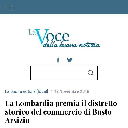
S
S
e
E
A
a
R
C
La buona notizia [local]
17 Novembre 2018
r
H
c
La Lombardia premia il distretto
h
storico del commercio di Busto
f
Arsizio
o