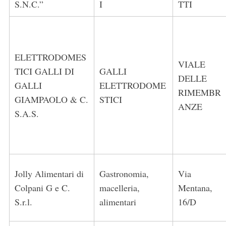
S.N.C.”
I
TTI
ELETTRODOMES
VIALE
TICI GALLI DI
GALLI
S
DELLE
e
GALLI
ELETTRODOME
RIMEMBR
a
GIAMPAOLO & C.
STICI
r
ANZE
S.A.S.
c
h
f
o
r
:
Jolly Alimentari di
Gastronomia,
Via
Colpani G e C.
macelleria,
Mentana,
S.r.l.
alimentari
16/D