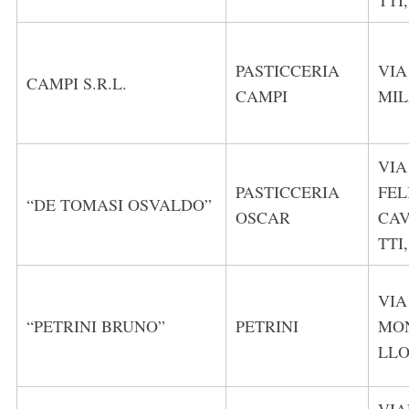
TTI,
PASTICCERIA
VIA
CAMPI S.R.L.
CAMPI
MI
VIA
PASTICCERIA
FEL
“DE TOMASI OSVALDO”
OSCAR
CA
TTI,
VIA
“PETRINI BRUNO”
PETRINI
MO
LL