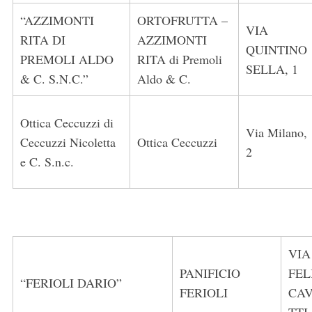
“AZZIMONTI
ORTOFRUTTA –
VIA
RITA DI
AZZIMONTI
QUINTINO
PREMOLI ALDO
RITA di Premoli
SELLA, 1
& C. S.N.C.”
Aldo & C.
Ottica Ceccuzzi di
Via Milano,
Ceccuzzi Nicoletta
Ottica Ceccuzzi
2
e C. S.n.c.
VIA
PANIFICIO
FEL
“FERIOLI DARIO”
FERIOLI
CA