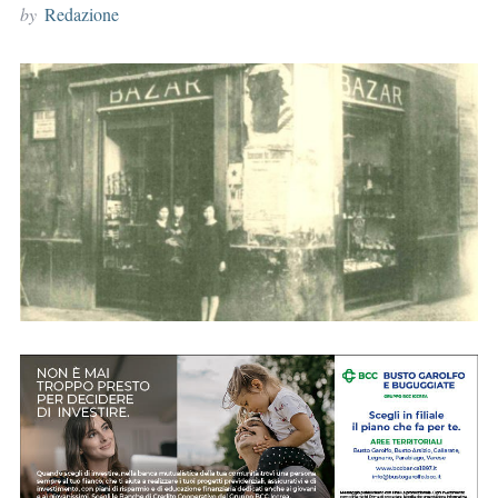
by
Redazione
r
: