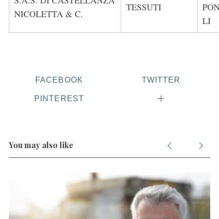
S.A.S. DI CASTELLANZA
TESSUTI
PON
NICOLETTA & C.
LI
FACEBOOK
TWITTER
PINTEREST
You may also like