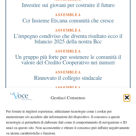
Investire sui giovani per costruire il futuro
ASSEMBLEA
Ccr Insieme Ets,una comunità che cresce
ASSEMBLEA
L’impegno condiviso che diventa risultato ecco il
bilancio 2025 della nostra Bcc
ASSEMBLEA
Un gruppo più forte per sostenere le comunità il
valore del Credito Cooperativo nei numeri
ASSEMBLEA
Rinnovato il collegio sindacale
ASSEMBLEA
Bilancio approvato all’unanimità e 2 milioni
Gestisci Consenso
destinati al territorio
EDITORIALE DIRETTORE
Per fornire le migliori esperienze, utilizziamo tecnologie come i cookie per
Crescere restando riconoscibili
memorizzare e/o accedere alle informazioni del dispositivo. Il consenso a queste
tecnologie ci permetterà di elaborare dati come il comportamento di navigazione o ID
EDITORIALE PRESIDENTE
unici su questo sito. Non acconsentire o ritirare il consenso può influire negativamente
Costruire futuro insieme
su alcune caratteristiche e funzioni.