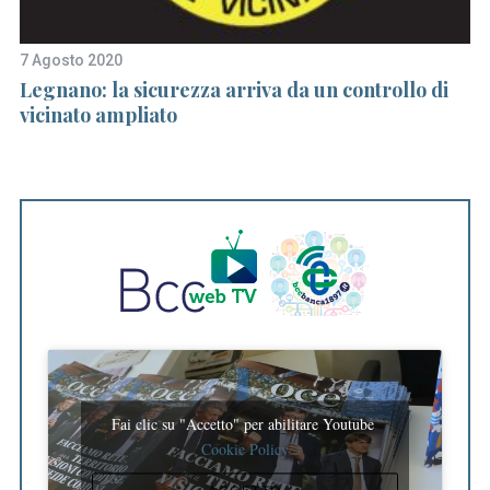
7 Agosto 2020
20
on
Legnano: la sicurezza arriva da un controllo di
A 
vicinato ampliato
ma
t
Fai clic su "Accetto" per abilitare Youtube
Cookie Policy