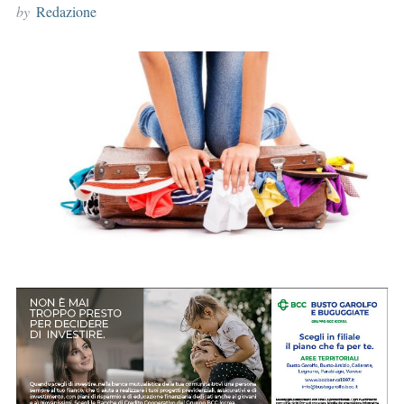
by
Redazione
r
: