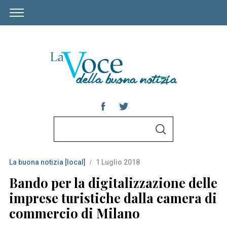
S
S
e
E
A
a
R
C
La buona notizia [local]
1 Luglio 2018
r
H
c
Bando per la digitalizzazione delle
h
imprese turistiche dalla camera di
f
commercio di Milano
o