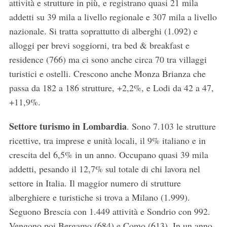
attività e strutture in più, e registrano quasi 21 mila
addetti su 39 mila a livello regionale e 307 mila a livello
nazionale. Si tratta soprattutto di alberghi (1.092) e
alloggi per brevi soggiorni, tra bed & breakfast e
residence (766) ma ci sono anche circa 70 tra villaggi
turistici e ostelli. Crescono anche Monza Brianza che
passa da 182 a 186 strutture, +2,2%, e Lodi da 42 a 47,
+11,9%.
Settore turismo in Lombardia
. Sono 7.103 le strutture
ricettive, tra imprese e unità locali, il 9% italiano e in
crescita del 6,5% in un anno. Occupano quasi 39 mila
addetti, pesando il 12,7% sul totale di chi lavora nel
settore in Italia. Il maggior numero di strutture
alberghiere e turistiche si trova a Milano (1.999).
Seguono Brescia con 1.449 attività e Sondrio con 992.
S
Vengono poi Bergamo (684) e Como (613). In un anno