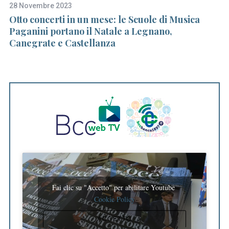
28 Novembre 2023
2 
va
Otto concerti in un mese: le Scuole di Musica
Bo
Paganini portano il Natale a Legnano,
Canegrate e Castellanza
S
e
a
r
c
h
f
o
r
:
Fai clic su "Accetto" per abilitare Youtube
Cookie Policy
ACCETTO