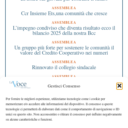
ASSEMBLEA
Ccr Insieme Ets,una comunità che cresce
ASSEMBLEA
L’impegno condiviso che diventa risultato ecco il
bilancio 2025 della nostra Bcc
ASSEMBLEA
Un gruppo più forte per sostenere le comunità il
valore del Credito Cooperativo nei numeri
ASSEMBLEA
Rinnovato il collegio sindacale
ASSEMBLEA
Bilancio approvato all’unanimità e 2 milioni
Gestisci Consenso
destinati al territorio
EDITORIALE DIRETTORE
Per fornire le migliori esperienze, utilizziamo tecnologie come i cookie per
Crescere restando riconoscibili
memorizzare e/o accedere alle informazioni del dispositivo. Il consenso a queste
tecnologie ci permetterà di elaborare dati come il comportamento di navigazione o ID
EDITORIALE PRESIDENTE
unici su questo sito. Non acconsentire o ritirare il consenso può influire negativamente
Costruire futuro insieme
su alcune caratteristiche e funzioni.