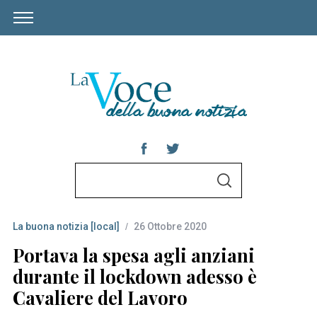
S
S
e
E
A
a
R
C
La buona notizia [local]
26 Ottobre 2020
r
H
c
Portava la spesa agli anziani
h
durante il lockdown adesso è
f
Cavaliere del Lavoro
o