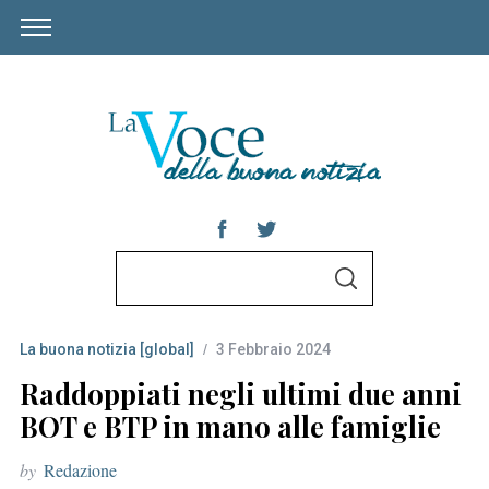
S
S
e
E
A
a
R
C
La buona notizia [global]
3 Febbraio 2024
r
H
c
Raddoppiati negli ultimi due anni
h
BOT e BTP in mano alle famiglie
f
by
Redazione
o