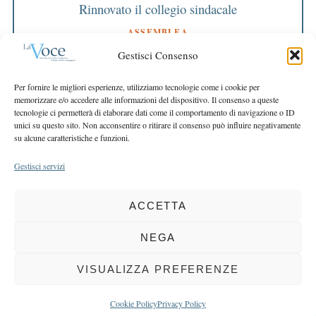
Rinnovato il collegio sindacale
ASSEMBLEA
Bilancio approvato all’unanimità e 2 milioni
Gestisci Consenso
destinati al territorio
EDITORIALE DIRETTORE
Per fornire le migliori esperienze, utilizziamo tecnologie come i cookie per
Crescere restando riconoscibili
memorizzare e/o accedere alle informazioni del dispositivo. Il consenso a queste
tecnologie ci permetterà di elaborare dati come il comportamento di navigazione o ID
EDITORIALE PRESIDENTE
unici su questo sito. Non acconsentire o ritirare il consenso può influire negativamente
Costruire futuro insieme
su alcune caratteristiche e funzioni.
Gestisci servizi
ACCETTA
COPYRIGHT 2025 LA VOCE |
PRIVACY
&
COOKIE POLICY
DIRETTORE RESPONSABILE:
CHIARA PORTA
| REDAZIONE & GRAFICA:
NEGA
EOIPSO.IT
| EDITORE:
BCC DI BUSTO GAROLFO E BUGUGGIATE
REGISTRAZIONE DEL TRIBUNALE DI MILANO N. 163 DEL 15 MARZO 2004
VISUALIZZA PREFERENZE
BACK TO TOP
Cookie Policy
Privacy Policy