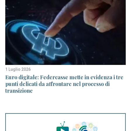
1 Luglio 2026
29
i
Euro digitale: Federcasse mette in evidenza i tre
A
punti delicati da affrontare nel processo di
sa
transizione