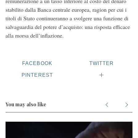
remunerazione a un tasso inferiore al costo del denaro
stabilito dalla Banca centrale europea, ragion per cui i
titoli di Stato continueranno a svolgere una funzione di
salvaguardia del potere d’acquisto: una risposta efficace
alla morsa dell’inflazione.
S
e
a
FACEBOOK
TWITTER
r
c
PINTEREST
h
f
o
r
You may also like
: