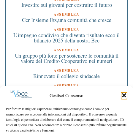
Investire sui giovani per costruire il futuro
ASSEMBLEA
Ccr Insieme Ets,una comunità che cresce
ASSEMBLEA
L’impegno condiviso che diventa risultato ecco il
bilancio 2025 della nostra Bcc
ASSEMBLEA
Un gruppo più forte per sostenere le comunità il
valore del Credito Cooperativo nei numeri
ASSEMBLEA
Rinnovato il collegio sindacale
ASSEMBLEA
Bilancio approvato all’unanimità e 2 milioni
Gestisci Consenso
destinati al territorio
EDITORIALE DIRETTORE
Per fornire le migliori esperienze, utilizziamo tecnologie come i cookie per
Crescere restando riconoscibili
memorizzare e/o accedere alle informazioni del dispositivo. Il consenso a queste
tecnologie ci permetterà di elaborare dati come il comportamento di navigazione o ID
EDITORIALE PRESIDENTE
unici su questo sito. Non acconsentire o ritirare il consenso può influire negativamente
Costruire futuro insieme
su alcune caratteristiche e funzioni.