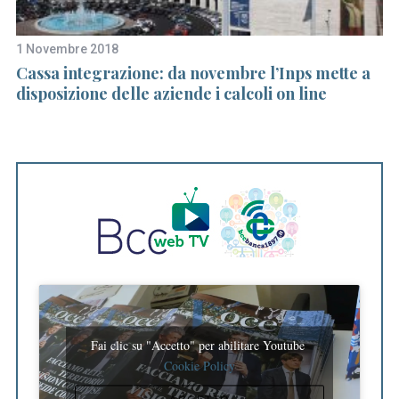
1 Novembre 2018
9 
Cassa integrazione: da novembre l’Inps mette a
Bo
disposizione delle aziende i calcoli on line
f
e
Fai clic su "Accetto" per abilitare Youtube
Cookie Policy