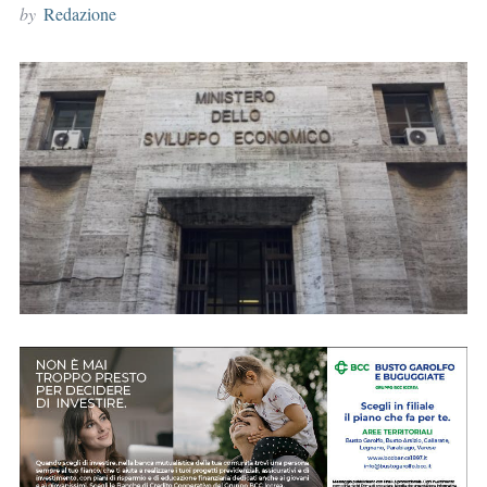
by
Redazione
r
: