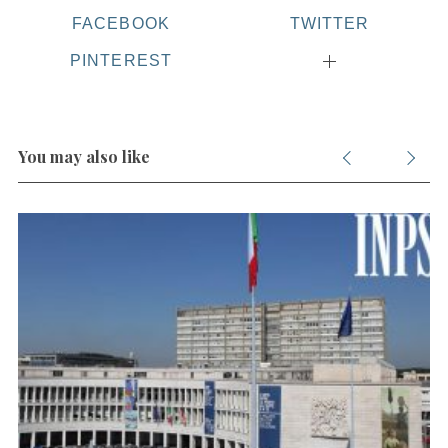
FACEBOOK
TWITTER
PINTEREST
S
e
a
r
c
You may also like
h
f
o
r
: