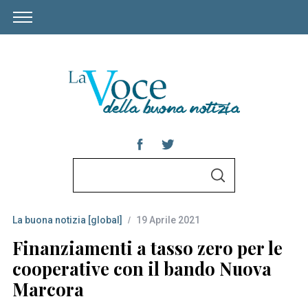
S
S
e
E
A
a
R
C
La buona notizia [global]
19 Aprile 2021
r
H
c
Finanziamenti a tasso zero per le
h
cooperative con il bando Nuova
f
Marcora
o