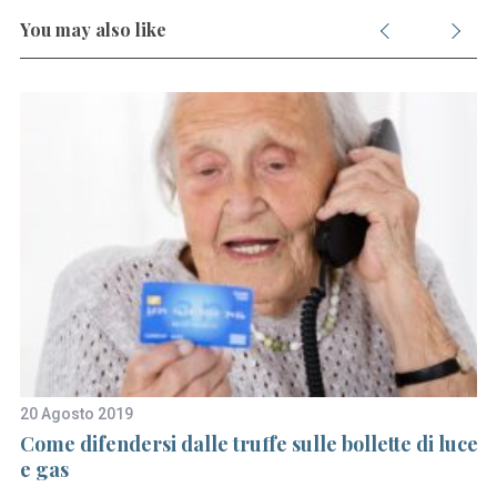
You may also like
20 Agosto 2019
7 
Come difendersi dalle truffe sulle bollette di luce
La
ici
e gas
co