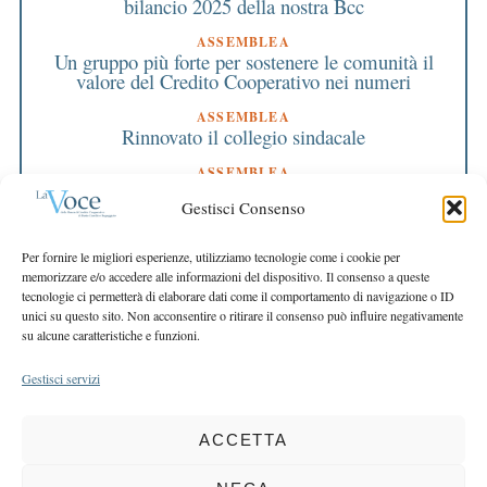
bilancio 2025 della nostra Bcc
ASSEMBLEA
Un gruppo più forte per sostenere le comunità il
valore del Credito Cooperativo nei numeri
ASSEMBLEA
Rinnovato il collegio sindacale
ASSEMBLEA
Bilancio approvato all’unanimità e 2 milioni
Gestisci Consenso
destinati al territorio
EDITORIALE DIRETTORE
Per fornire le migliori esperienze, utilizziamo tecnologie come i cookie per
Crescere restando riconoscibili
memorizzare e/o accedere alle informazioni del dispositivo. Il consenso a queste
tecnologie ci permetterà di elaborare dati come il comportamento di navigazione o ID
EDITORIALE PRESIDENTE
unici su questo sito. Non acconsentire o ritirare il consenso può influire negativamente
Costruire futuro insieme
su alcune caratteristiche e funzioni.
Gestisci servizi
ACCETTA
COPYRIGHT 2025 LA VOCE |
PRIVACY
&
COOKIE POLICY
DIRETTORE RESPONSABILE:
CHIARA PORTA
| REDAZIONE & GRAFICA: