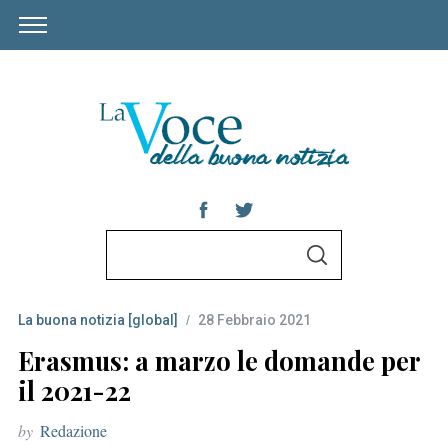
S
S
e
E
A
a
R
C
La buona notizia [global]
28 Febbraio 2021
r
H
c
Erasmus: a marzo le domande per
h
il 2021-22
f
by
Redazione
o