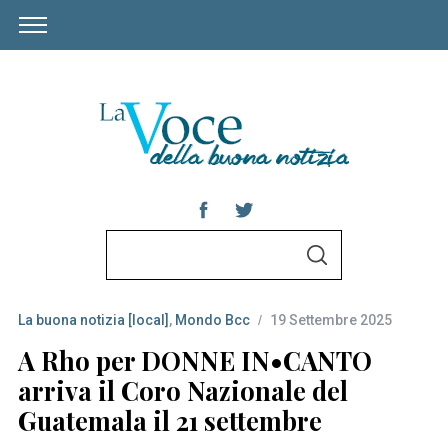
S
S
e
E
A
a
R
C
La buona notizia [local]
,
Mondo Bcc
19 Settembre 2025
r
H
c
A Rho per DONNE IN•CANTO
h
arriva il Coro Nazionale del
f
Guatemala il 21 settembre
o