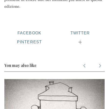
edizione.
S
e
FACEBOOK
TWITTER
a
r
PINTEREST
c
h
f
o
You may also like
r
: