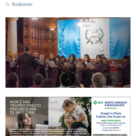
by
Redazione
r
: