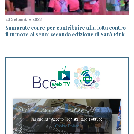
23 Settembre 2023
30
Samarate corre per contribuire alla lotta contro
L’
il tumore al seno: seconda edizione di Sarà Pink
de
U
S
e
a
r
c
h
f
o
r
:
Fai clic su "Accetto" per abilitare Youtube
Cookie Policy