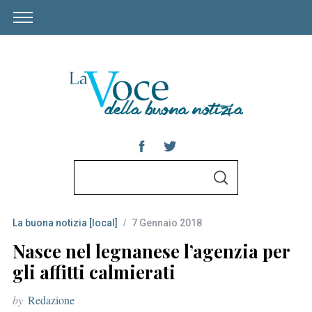
S
S
e
E
A
a
R
C
La buona notizia [local]
7 Gennaio 2018
r
H
c
Nasce nel legnanese l’agenzia per
h
gli affitti calmierati
f
by
Redazione
o