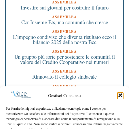
ASSEMBLEA
Investire sui giovani per costruire il futuro
ASSEMBLEA
Ccr Insieme Ets,una comunità che cresce
ASSEMBLEA
L’impegno condiviso che diventa risultato ecco il
bilancio 2025 della nostra Bcc
ASSEMBLEA
Un gruppo più forte per sostenere le comunità il
valore del Credito Cooperativo nei numeri
ASSEMBLEA
Rinnovato il collegio sindacale
ASSEMBLEA
Bilancio approvato all’unanimità e 2 milioni
Gestisci Consenso
destinati al territorio
EDITORIALE DIRETTORE
Per fornire le migliori esperienze, utilizziamo tecnologie come i cookie per
Crescere restando riconoscibili
memorizzare e/o accedere alle informazioni del dispositivo. Il consenso a queste
tecnologie ci permetterà di elaborare dati come il comportamento di navigazione o ID
EDITORIALE PRESIDENTE
unici su questo sito. Non acconsentire o ritirare il consenso può influire negativamente
Costruire futuro insieme