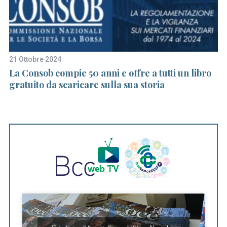
21 Ottobre 2024
25
za
La Consob compie 50 anni e offre a tutti un libro
Bo
S
gratuito da scaricare sulla sua storia
e
a
r
c
h
f
o
r
: