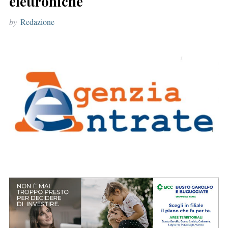
elettroniche
r
by
Redazione
: