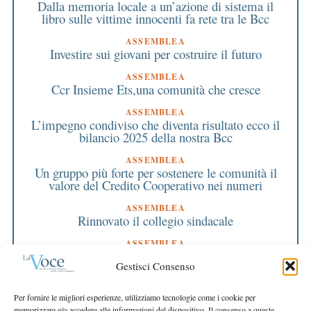
Dalla memoria locale a un’azione di sistema il
libro sulle vittime innocenti fa rete tra le Bcc
ASSEMBLEA
Investire sui giovani per costruire il futuro
ASSEMBLEA
Ccr Insieme Ets,una comunità che cresce
ASSEMBLEA
L’impegno condiviso che diventa risultato ecco il
bilancio 2025 della nostra Bcc
ASSEMBLEA
Un gruppo più forte per sostenere le comunità il
valore del Credito Cooperativo nei numeri
ASSEMBLEA
Rinnovato il collegio sindacale
ASSEMBLEA
Bilancio approvato all’unanimità e 2 milioni
Gestisci Consenso
destinati al territorio
EDITORIALE DIRETTORE
Per fornire le migliori esperienze, utilizziamo tecnologie come i cookie per
Crescere restando riconoscibili
memorizzare e/o accedere alle informazioni del dispositivo. Il consenso a queste