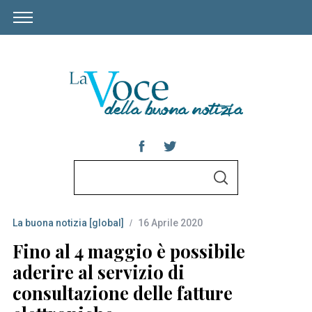
S
S
e
E
A
a
R
C
La buona notizia [global]
16 Aprile 2020
r
H
c
Fino al 4 maggio è possibile
h
aderire al servizio di
f
consultazione delle fatture
o