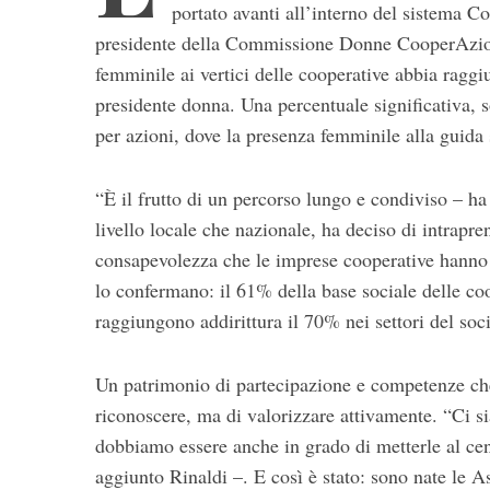
portato avanti all’interno del sistema C
presidente della Commissione Donne CooperAzion
femminile ai vertici delle cooperative abbia ragg
presidente donna. Una percentuale significativa, s
per azioni, dove la presenza femminile alla guida
“È il frutto di un percorso lungo e condiviso – ha 
S
livello locale che nazionale, ha deciso di intrap
e
consapevolezza che le imprese cooperative hanno u
a
lo confermano: il 61% della base sociale delle c
r
c
raggiungono addirittura il 70% nei settori del soci
h
f
Un patrimonio di partecipazione e competenze che
o
r
riconoscere, ma di valorizzare attivamente. “Ci s
:
dobbiamo essere anche in grado di metterle al cen
aggiunto Rinaldi –. E così è stato: sono nate le A