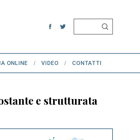
S
S
e
E
A
a
R
C
r
H
c
IA ONLINE
VIDEO
CONTATTI
h
f
o
r
ostante e strutturata
: