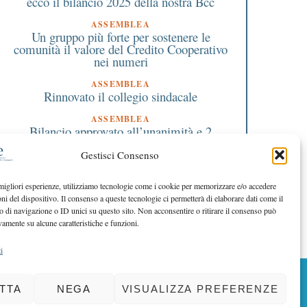
ecco il bilancio 2025 della nostra Bcc
ASSEMBLEA
Un gruppo più forte per sostenere le
comunità il valore del Credito Cooperativo
nei numeri
ASSEMBLEA
Rinnovato il collegio sindacale
ASSEMBLEA
Bilancio approvato all’unanimità e 2
milioni destinati al territorio
Gestisci Consenso
EDITORIALE DIRETTORE
Crescere restando riconoscibili
 migliori esperienze, utilizziamo tecnologie come i cookie per memorizzare e/o accedere
oni del dispositivo. Il consenso a queste tecnologie ci permetterà di elaborare dati come il
EDITORIALE PRESIDENTE
Costruire futuro insieme
di navigazione o ID unici su questo sito. Non acconsentire o ritirare il consenso può
vamente su alcune caratteristiche e funzioni.
i
BACK TO TOP
TTA
NEGA
VISUALIZZA PREFERENZE