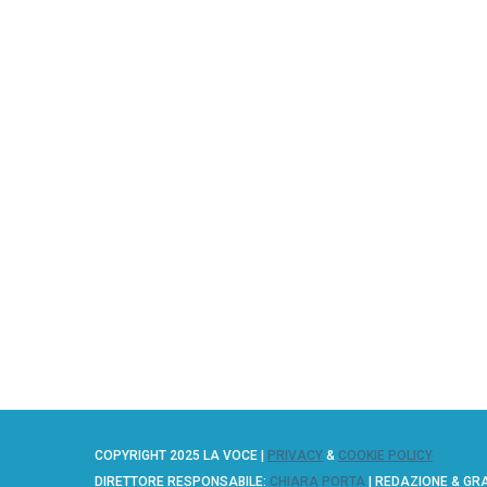
COPYRIGHT 2025 LA VOCE |
PRIVACY
&
COOKIE POLICY
DIRETTORE RESPONSABILE:
CHIARA PORTA
| REDAZIONE & GR