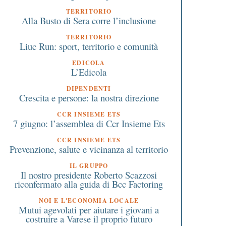
TERRITORIO
Alla Busto di Sera corre l’inclusione
TERRITORIO
Liuc Run: sport, territorio e comunità
EDICOLA
L’Edicola
DIPENDENTI
Crescita e persone: la nostra direzione
4 Maggio 2025
22 Gennaio 2021
CCR INSIEME ETS
Il futuro delle imprese
Pensioni: opzione don
7 giugno: l’assemblea di Ccr Insieme Ets
passa dalle nuove
prorogata per un altr
generazioni: “non
anno
CCR INSIEME ETS
Prevenzione, salute e vicinanza al territorio
ereditiamo solo aziende, ma
a responsabilità di farle
IL GRUPPO
evolvere”, Francesco Rosa
Il nostro presidente Roberto Scazzosi
riconfermato alla guida di Bcc Factoring
NOI E L'ECONOMIA LOCALE
Mutui agevolati per aiutare i giovani a
costruire a Varese il proprio futuro