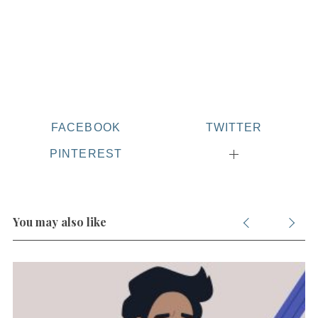
S
e
FACEBOOK
TWITTER
a
r
PINTEREST
c
h
f
o
You may also like
r
: