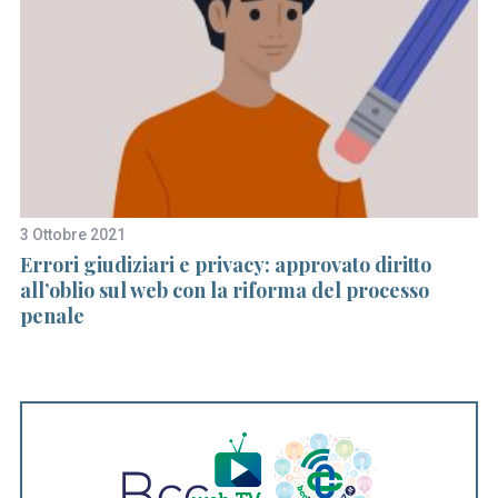
3 Ottobre 2021
23
Errori giudiziari e privacy: approvato diritto
L
zi
all’oblio sul web con la riforma del processo
su
penale
d