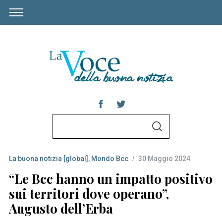
S
S
e
E
A
a
R
C
La buona notizia [global]
,
Mondo Bcc
30 Maggio 2024
r
H
c
“Le Bcc hanno un impatto positivo
h
sui territori dove operano”,
f
Augusto dell’Erba
o