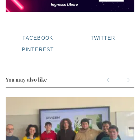
o
r
:
FACEBOOK
TWITTER
PINTEREST
You may also like