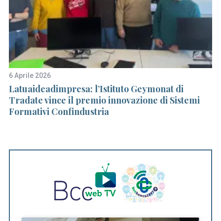
6 Aprile 2026
30
Latuaideadimpresa: l’Istituto Geymonat di
A 
Tradate vince il premio innovazione di Sistemi
pe
Formativi Confindustria