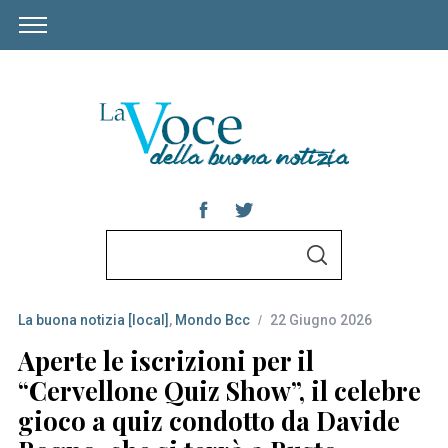
S
S
e
E
A
a
R
C
La buona notizia [local]
,
Mondo Bcc
22 Giugno 2026
r
H
c
Aperte le iscrizioni per il
h
“Cervellone Quiz Show”, il celebre
f
gioco a quiz condotto da Davide
o