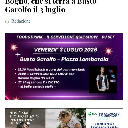
Bogno, che si terrà a Busto
r
Garolfo il 3 luglio
:
by
Redazione