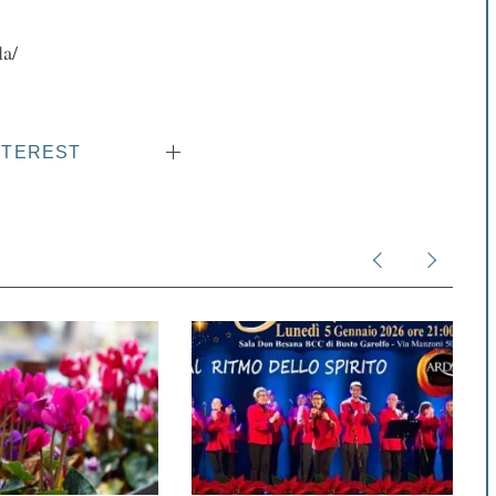
la/
NTEREST