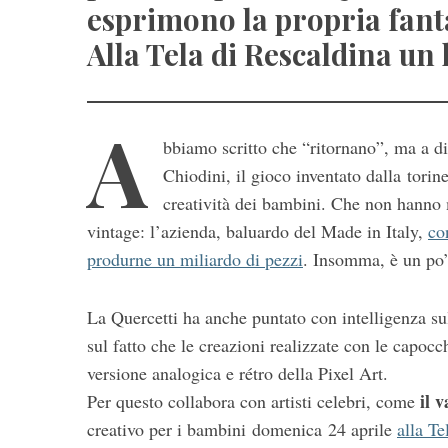
esprimono la propria fanta
Alla Tela di Rescaldina un 
A
bbiamo scritto che “ritornano”, ma a dir
Chiodini, il gioco inventato dalla torine
S
creatività dei bambini. Che non hanno
e
vintage: l’azienda, baluardo del Made in Italy,
co
a
produrne un miliardo di pezzi
. Insomma, è un po’
r
c
h
La Quercetti ha anche puntato con intelligenza su
f
sul fatto che le creazioni realizzate con le capoc
o
versione analogica e rétro della Pixel Art.
r
il 
:
Per questo collabora con artisti celebri, come
creativo per i bambini domenica 24 aprile
alla Te