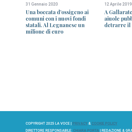
31 Gennaio 2020
12 Aprile 2019
,
Una boccata d’ossigeno ai
A Gallarate
o “Il
comuni con i nuovi fondi
aiuole pub
redità
statali. Al Legnanese un
detrarre il
,
milione di euro
COPYRIGHT 2025 LA VOCE |
PRIVACY
&
COOKIE POLICY
DIRETTORE RESPONSABILE:
CHIARA PORTA
| REDAZIONE & GR