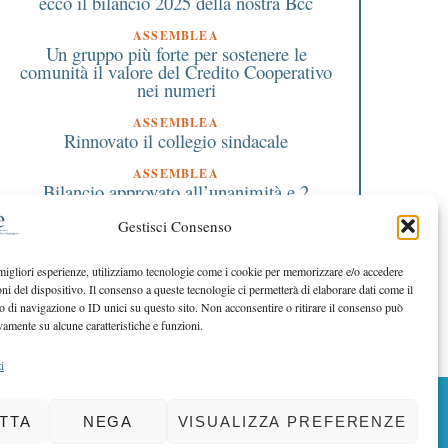
ecco il bilancio 2025 della nostra Bcc
1 Giugno 2020
8 Gennaio 2022
ASSEMBLEA
ille allievi in cento
Case e degli Ospedali 
Un gruppo più forte per sostenere le
concerti: il palcoscenico
comunità dove sono pr
comunità il valore del Credito Cooperativo
della scuola di musica
nel Legnanese
nei numeri
Paganini è online
ASSEMBLEA
Rinnovato il collegio sindacale
ASSEMBLEA
Bilancio approvato all’unanimità e 2
milioni destinati al territorio
Gestisci Consenso
EDITORIALE DIRETTORE
Crescere restando riconoscibili
 migliori esperienze, utilizziamo tecnologie come i cookie per memorizzare e/o accedere
oni del dispositivo. Il consenso a queste tecnologie ci permetterà di elaborare dati come il
EDITORIALE PRESIDENTE
Costruire futuro insieme
di navigazione o ID unici su questo sito. Non acconsentire o ritirare il consenso può
vamente su alcune caratteristiche e funzioni.
i
BACK TO TOP
TTA
NEGA
VISUALIZZA PREFERENZE