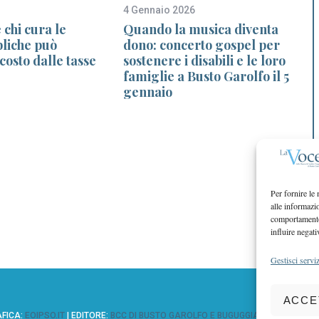
4 Gennaio 2026
1
 chi cura le
Quando la musica diventa
M
bliche può
dono: concerto gospel per
 costo dalle tasse
sostenere i disabili e le loro
famiglie a Busto Garolfo il 5
gennaio
Per fornire le
alle informazi
comportamento 
influire negati
Gestisci serviz
ACCE
AFICA:
EOIPSO.IT
| EDITORE:
BCC DI BUSTO GAROLFO E BUGUGGIATE