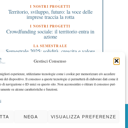
I NOSTRI PROGETTI
Territorio, sviluppo, futuro: la voce delle
imprese traccia la rotta
I NOSTRI PROGETTI
Crowdfunding sociale: il territorio entra in
azione
LA SEMESTRALE
Semestrale 2025: solidità, crescita e valore
condiviso
Gestisci Consenso
EDITORIALE DIRETTORE
Stabilità e futuro oltre i tassi
 migliori esperienze, utilizziamo tecnologie come i cookie per memorizzare e/o accedere
oni del dispositivo. Il consenso a queste tecnologie ci permetterà di elaborare dati come il
EDITORIALE PRESIDENTE
Il mutuo soccorso che diventa futuro
di navigazione o ID unici su questo sito. Non acconsentire o ritirare il consenso può
vamente su alcune caratteristiche e funzioni.
i
BACK TO TOP
TTA
NEGA
VISUALIZZA PREFERENZE