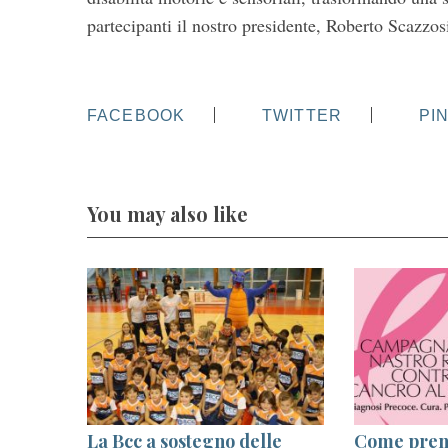
partecipanti il nostro presidente, Roberto Scazzos
FACEBOOK
TWITTER
PI
S
You may also like
e
a
r
c
h
f
o
r
:
 il
La Bcc a sostegno delle
Come preno