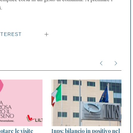
i.
NTEREST
tare le visite
Inps: bilancio in positivo nel