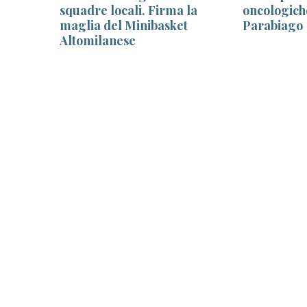
i.
squadre locali. Firma la
oncologich
ti di
maglia del Minibasket
Parabiago
Altomilanese