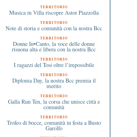
porterà i bambini malati in
adottate dalla Regione
TERRITORIO
sala operatoria a Varese,
contenere il contagio
Musica in Villa riscopre Astor Piazzolla
donata dai volontari
TERRITORIO
Note di storia e comunità con la nostra Bcc
TERRITORIO
Donne In•Canto, la voce delle donne
risuona alta e libera con la nostra Bcc
TERRITORIO
I ragazzi del Tosi oltre l’impossibile
TERRITORIO
Diploma Day, la nostra Bcc premia il
merito
TERRITORIO
Galla Run Ten, la corsa che unisce città e
comunità
TERRITORIO
Trofeo di bocce, comunità in festa a Busto
Garolfo