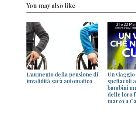
You may also like
,
L’aumento della pensione di
Un viaggio
invalidità sarà automatico
spettacoli 
a ad
bambini mal
delle loro f
marzo a Ca