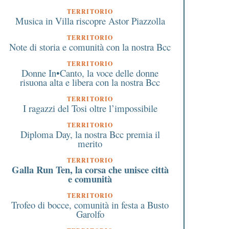
TERRITORIO
Musica in Villa riscopre Astor Piazzolla
TERRITORIO
Note di storia e comunità con la nostra Bcc
TERRITORIO
Donne In•Canto, la voce delle donne
risuona alta e libera con la nostra Bcc
TERRITORIO
I ragazzi del Tosi oltre l’impossibile
iscatto della laurea. Ci
Domenica 2 ottobre a
TERRITORIO
Diploma Day, la nostra Bcc premia il
dice come influirà sulla
Tornavento di Lonate
merito
pensione un simulatore
Pozzolo (VA) arriva la
dell’Inps
Cardacrucca: gara
TERRITORIO
Galla Run Ten, la corsa che unisce città
podistica tra sport, sto
e comunità
natura
TERRITORIO
Trofeo di bocce, comunità in festa a Busto
Garolfo