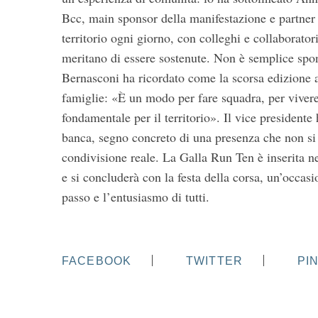
Bcc, main sponsor della manifestazione e partner
territorio ogni giorno, con colleghi e collaborato
meritano di essere sostenute. Non è semplice spo
Bernasconi ha ricordato come la scorsa edizione ab
famiglie: «È un modo per fare squadra, per vivere 
fondamentale per il territorio». Il vice presidente
banca, segno concreto di una presenza che non si
S
e
condivisione reale. La Galla Run Ten è inserita ne
a
e si concluderà con la festa della corsa, un’occasio
r
passo e l’entusiasmo di tutti.
c
h
f
o
FACEBOOK
TWITTER
PI
r
: