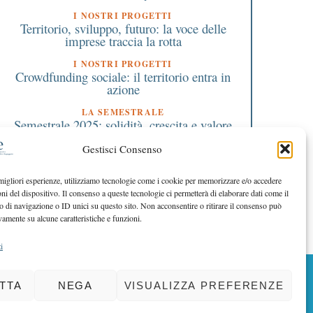
I NOSTRI PROGETTI
Territorio, sviluppo, futuro: la voce delle
imprese traccia la rotta
I NOSTRI PROGETTI
Crowdfunding sociale: il territorio entra in
azione
LA SEMESTRALE
Semestrale 2025: solidità, crescita e valore
condiviso
Gestisci Consenso
EDITORIALE DIRETTORE
Stabilità e futuro oltre i tassi
 migliori esperienze, utilizziamo tecnologie come i cookie per memorizzare e/o accedere
oni del dispositivo. Il consenso a queste tecnologie ci permetterà di elaborare dati come il
EDITORIALE PRESIDENTE
Il mutuo soccorso che diventa futuro
di navigazione o ID unici su questo sito. Non acconsentire o ritirare il consenso può
vamente su alcune caratteristiche e funzioni.
i
BACK TO TOP
TTA
NEGA
VISUALIZZA PREFERENZE