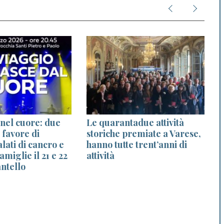
 nel cuore: due
Le quarantadue attività
R
a favore di
storiche premiate a Varese,
ati di cancro e
hanno tutte trent’anni di
amiglie il 21 e 22
attività
ntello