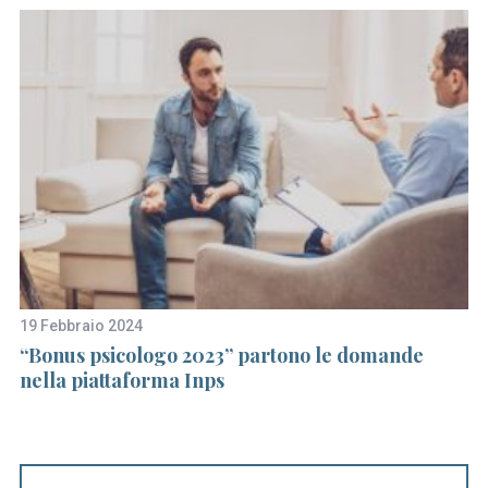
19 Febbraio 2024
25
le
“Bonus psicologo 2023” partono le domande
Tr
nella piattaforma Inps
Gr