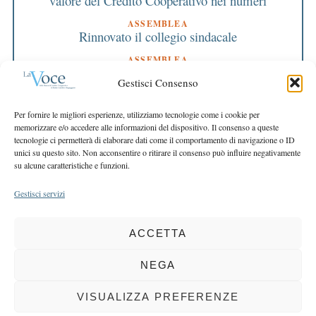
valore del Credito Cooperativo nei numeri
ASSEMBLEA
Rinnovato il collegio sindacale
ASSEMBLEA
Bilancio approvato all’unanimità e 2 milioni
Gestisci Consenso
destinati al territorio
EDITORIALE DIRETTORE
Per fornire le migliori esperienze, utilizziamo tecnologie come i cookie per
Crescere restando riconoscibili
memorizzare e/o accedere alle informazioni del dispositivo. Il consenso a queste
tecnologie ci permetterà di elaborare dati come il comportamento di navigazione o ID
EDITORIALE PRESIDENTE
unici su questo sito. Non acconsentire o ritirare il consenso può influire negativamente
Costruire futuro insieme
su alcune caratteristiche e funzioni.
Gestisci servizi
ACCETTA
COPYRIGHT 2025 LA VOCE |
PRIVACY
&
COOKIE POLICY
DIRETTORE RESPONSABILE:
CHIARA PORTA
| REDAZIONE & GRAFICA:
NEGA
EOIPSO.IT
| EDITORE:
BCC DI BUSTO GAROLFO E BUGUGGIATE
REGISTRAZIONE DEL TRIBUNALE DI MILANO N. 163 DEL 15 MARZO 2004
VISUALIZZA PREFERENZE