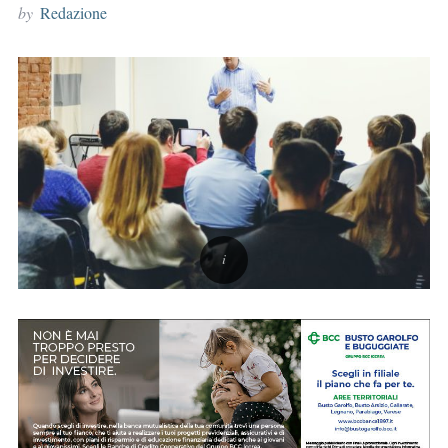
by
Redazione
r
: