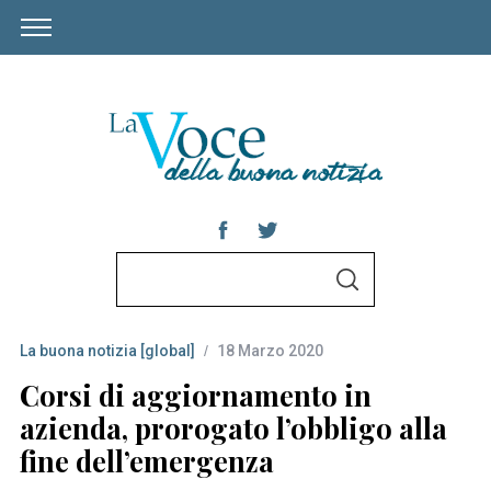
S
S
e
E
A
a
R
C
La buona notizia [global]
18 Marzo 2020
r
H
c
Corsi di aggiornamento in
h
azienda, prorogato l’obbligo alla
f
fine dell’emergenza
o