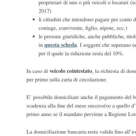
proprietari di uno o più veicoli o locatari (s
2017)
li cittadini che intendono pagare per conto d
coniuge, convivente, figlio, nipote, ecc.)
S
le persone giuridiche, anche pubbliche, titol
e
questa scheda
a
in
. I soggetti che superano t
r
per il quale la riduzione resta del 10%.
c
h
veicolo cointestato
In caso di
, la richiesta di do
f
o
per primo sulla carta di circolazione.
r
:
E’ possibile domiciliare anche il pagamento del 
scadenza alla fine del mese successivo a quello d’
primo anno se il mandato perviene a Regione Lomba
La domiciliazione bancaria resta valida fino all’e