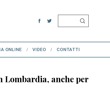
S
S
e
E
A
a
R
C
r
H
c
IA ONLINE
VIDEO
CONTATTI
h
f
o
r
 in Lombardia, anche per
: