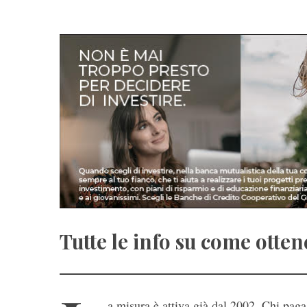
Tutte le info su come otten
a misura è attiva già dal 2002. Chi paga