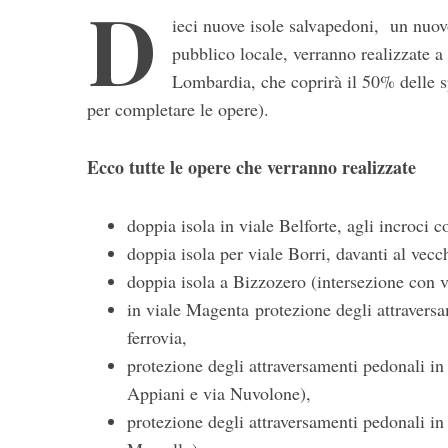
D
ieci nuove isole salvapedoni, un nuovo
pubblico locale, verranno realizzate 
Lombardia, che coprirà il 50% delle 
per completare le opere).
Ecco tutte le opere che verranno realizzate
S
e
doppia isola in viale Belforte, agli incroci 
a
doppia isola per viale Borri, davanti al vecc
r
doppia isola a Bizzozero (intersezione con 
c
in viale Magenta protezione degli attraversa
h
f
ferrovia,
o
protezione degli attraversamenti pedonali in 
r
Appiani e via Nuvolone),
:
protezione degli attraversamenti pedonali in