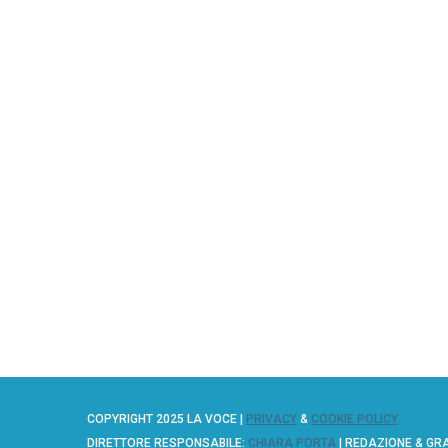
COPYRIGHT 2025 LA VOCE |
PRIVACY
&
COOKIE POLICY
DIRETTORE RESPONSABILE:
CHIARA PORTA
| REDAZIONE & GR