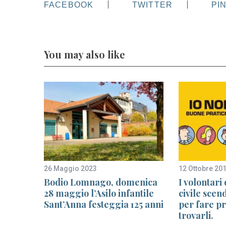
FACEBOOK
TWITTER
PI
You may also like
26 Maggio 2023
12 Ottobre 20
la
Bodio Lomnago, domenica
I volontari
po la
28 maggio l’Asilo infantile
civile scen
 e
Sant’Anna festeggia 125 anni
per fare p
trovarli.