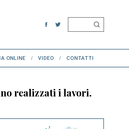
S
S
e
E
A
a
R
C
r
H
c
IA ONLINE
VIDEO
CONTATTI
h
f
o
r
o realizzati i lavori.
: