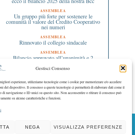
ecco il bilancio 2025 della nostra Bcc
ASSEMBLEA
Un gruppo più forte per sostenere le
comunità il valore del Credito Cooperativo
nei numeri
ASSEMBLEA
Rinnovato il collegio sindacale
ASSEMBLEA
Bilancio approvato all’unanimità e 2
milioni destinati al territorio
Gestisci Consenso
EDITORIALE DIRETTORE
Crescere restando riconoscibili
 migliori esperienze, utilizziamo tecnologie come i cookie per memorizzare e/o accedere
oni del dispositivo. Il consenso a queste tecnologie ci permetterà di elaborare dati come il
EDITORIALE PRESIDENTE
Costruire futuro insieme
di navigazione o ID unici su questo sito. Non acconsentire o ritirare il consenso può
vamente su alcune caratteristiche e funzioni.
i
BACK TO TOP
TTA
NEGA
VISUALIZZA PREFERENZE