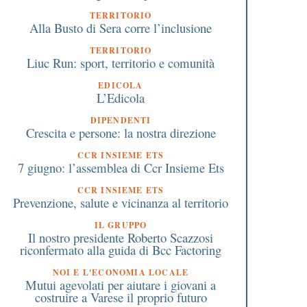
TERRITORIO
Alla Busto di Sera corre l’inclusione
TERRITORIO
Liuc Run: sport, territorio e comunità
EDICOLA
L’Edicola
DIPENDENTI
Crescita e persone: la nostra direzione
CCR INSIEME ETS
7 giugno: l’assemblea di Ccr Insieme Ets
CCR INSIEME ETS
Prevenzione, salute e vicinanza al territorio
IL GRUPPO
0 Giugno 2017
20 Luglio 2026
Il nostro presidente Roberto Scazzosi
Cinquanta candeline per
Istituto Barbara Melzi
riconfermato alla guida di Bcc Factoring
l’Asilo Ente Morale a
Scuole di Musica Paga
NOI E L'ECONOMIA LOCALE
Turbigo
oltre 100 bambini
Mutui agevolati per aiutare i giovani a
protagonisti del Cam
costruire a Varese il proprio futuro