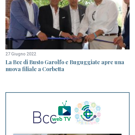
27 Giugno 2022
19
i
La Bcc di Busto Garolfo e Buguggiate apre una
Fa
nuova filiale a Corbetta
Lo