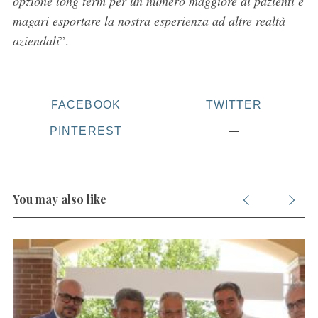
opzione long term per un numero maggiore di pazienti e
o
magari esportare la nostra esperienza ad altre realtà
r
aziendali
”.
:
FACEBOOK
TWITTER
PINTEREST
You may also like