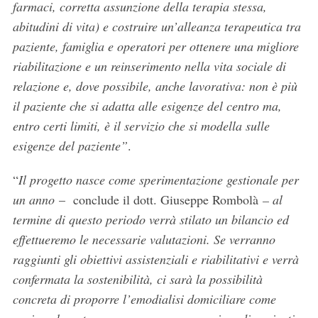
farmaci, corretta assunzione della terapia stessa,
abitudini di vita) e costruire un’alleanza terapeutica tra
paziente, famiglia e operatori per ottenere una migliore
riabilitazione e un reinserimento nella vita sociale di
relazione e, dove possibile, anche lavorativa: non è più
il paziente che si adatta alle esigenze del centro ma,
entro certi limiti, è il servizio che si modella sulle
esigenze del paziente”
.
“
Il progetto nasce come sperimentazione gestionale per
un anno
– conclude il dott. Giuseppe Rombolà
– al
S
termine di questo periodo verrà stilato un bilancio ed
e
effettueremo le necessarie valutazioni. Se verranno
a
raggiunti gli obiettivi assistenziali e riabilitativi e verrà
r
confermata la sostenibilità, ci sarà la possibilità
c
h
concreta di proporre l’emodialisi domiciliare come
f