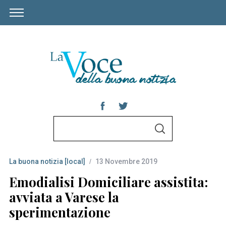
S
S
e
E
A
a
R
C
La buona notizia [local]
13 Novembre 2019
r
H
c
Emodialisi Domiciliare assistita:
h
avviata a Varese la
f
sperimentazione
o