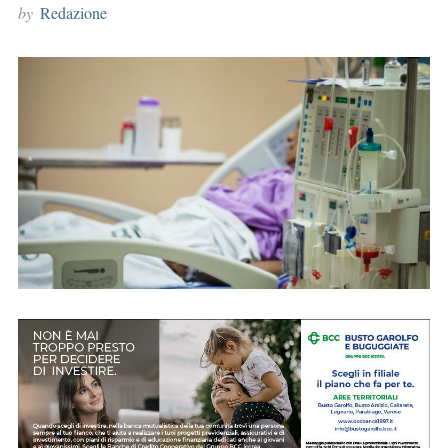
by
Redazione
r
: