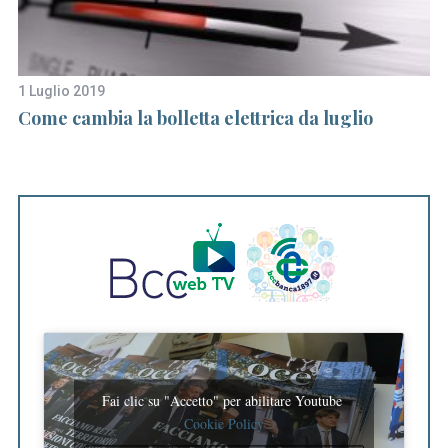
1 Luglio 2019
15
Come cambia la bolletta elettrica da luglio
Ar
si
S
e
a
r
c
h
f
o
r
:
Fai clic su "Accetto" per abilitare Youtube
Cookie Policy