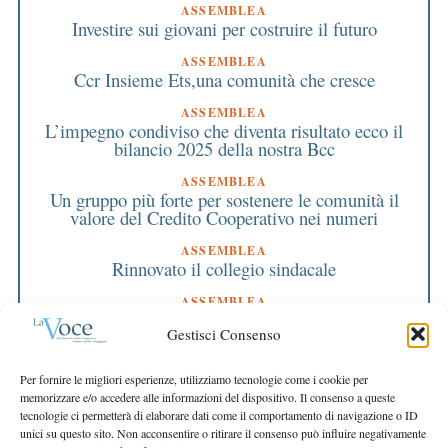
ASSEMBLEA
Investire sui giovani per costruire il futuro
ASSEMBLEA
Ccr Insieme Ets,una comunità che cresce
ASSEMBLEA
L’impegno condiviso che diventa risultato ecco il
bilancio 2025 della nostra Bcc
ASSEMBLEA
Un gruppo più forte per sostenere le comunità il
valore del Credito Cooperativo nei numeri
ASSEMBLEA
Rinnovato il collegio sindacale
ASSEMBLEA
Bilancio approvato all’unanimità e 2 milioni
Gestisci Consenso
destinati al territorio
EDITORIALE DIRETTORE
Per fornire le migliori esperienze, utilizziamo tecnologie come i cookie per
Crescere restando riconoscibili
memorizzare e/o accedere alle informazioni del dispositivo. Il consenso a queste
tecnologie ci permetterà di elaborare dati come il comportamento di navigazione o ID
EDITORIALE PRESIDENTE
unici su questo sito. Non acconsentire o ritirare il consenso può influire negativamente
Costruire futuro insieme