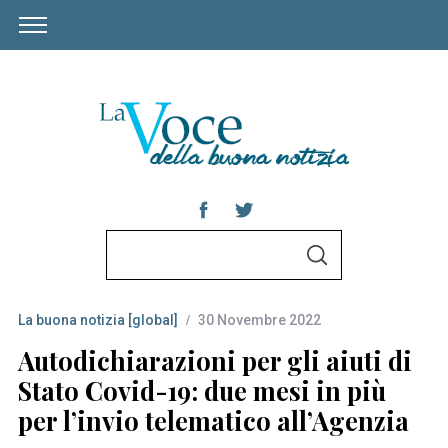
S
S
e
E
A
a
R
C
La buona notizia [global]
30 Novembre 2022
r
H
c
Autodichiarazioni per gli aiuti di
h
Stato Covid-19: due mesi in più
f
per l’invio telematico all’Agenzia
o