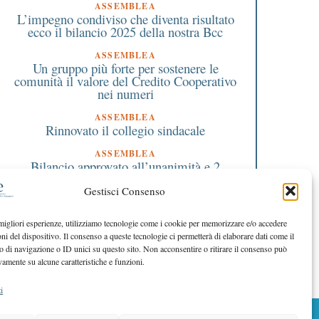
ASSEMBLEA
L’impegno condiviso che diventa risultato
ecco il bilancio 2025 della nostra Bcc
ASSEMBLEA
Un gruppo più forte per sostenere le
comunità il valore del Credito Cooperativo
nei numeri
ASSEMBLEA
Rinnovato il collegio sindacale
ASSEMBLEA
Bilancio approvato all’unanimità e 2
milioni destinati al territorio
Gestisci Consenso
EDITORIALE DIRETTORE
Crescere restando riconoscibili
 migliori esperienze, utilizziamo tecnologie come i cookie per memorizzare e/o accedere
oni del dispositivo. Il consenso a queste tecnologie ci permetterà di elaborare dati come il
EDITORIALE PRESIDENTE
Costruire futuro insieme
di navigazione o ID unici su questo sito. Non acconsentire o ritirare il consenso può
vamente su alcune caratteristiche e funzioni.
i