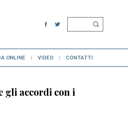
S
S
e
E
A
a
R
C
r
H
c
IA ONLINE
VIDEO
CONTATTI
h
f
o
r
 gli accordi con i
: