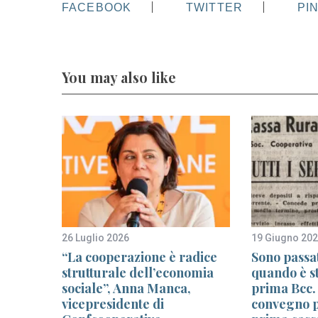
FACEBOOK
TWITTER
PI
You may also like
26 Luglio 2026
19 Giugno 20
l
“La cooperazione è radice
Sono passat
uolo
strutturale dell’economia
quando è st
e della
sociale”, Anna Manca,
prima Bcc.
vicepresidente di
convegno p