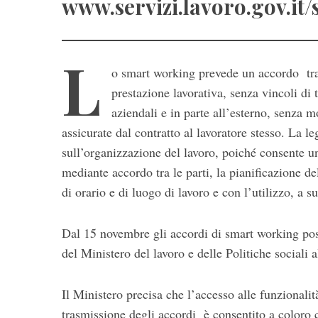
www.servizi.lavoro.gov.it
L
o smart working prevede un accordo tra 
prestazione lavorativa, senza vincoli di 
aziendali e in parte all’esterno, senza
assicurate dal contratto al lavoratore stesso. La 
sull’organizzazione del lavoro, poiché consente u
S
e
mediante accordo tra le parti, la pianificazione dell
a
di orario e di luogo di lavoro e con l’utilizzo, a 
r
c
Dal 15 novembre gli accordi di smart working poss
h
f
del Ministero del lavoro e delle Politiche sociali
o
r
Il Ministero precisa che l’accesso alle funziona
:
trasmissione degli accordi è consentito a coloro 