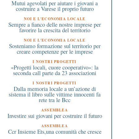
Mutui agevolati per aiutare i giovani a
costruire a Varese il proprio futuro
NOI E L'ECONOMIA LOCALE
Sempre a fianco delle nostre imprese per
favorire la crescita del territorio
NOI E L'ECONOMIA LOCALE
Sosteniamo formazione sul territorio per
creare competenze per le imprese
I NOSTRI PROGETTI
«Progetti locali, cuore cooperativo»: la
seconda call parte da 23 associazioni
I NOSTRI PROGETTI
Dalla memoria locale a un’azione di
sistema il libro sulle vittime innocenti fa
rete tra le Bcc
1 Maggio 2017
20 Agosto 2020
ASSEMBLEA
Macchine elettriche: la
Rimborso biglietti.
Investire sui giovani per costruire il futuro
Lombardia finanzia le
L’autorità dei trasporti
colonnine di ricarica
decreta: si può sceglie
ASSEMBLEA
Ccr Insieme Ets,una comunità che cresce
rimborso o voucher