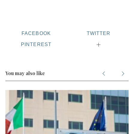
S
FACEBOOK
TWITTER
e
a
PINTEREST
r
c
h
f
You may also like
o
r
: