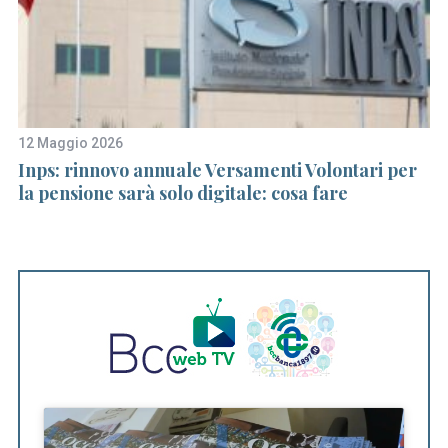
12 Maggio 2026
4 
o
Inps: rinnovo annuale Versamenti Volontari per
Ba
la pensione sarà solo digitale: cosa fare
p