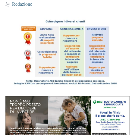
by
Redazione
r
: