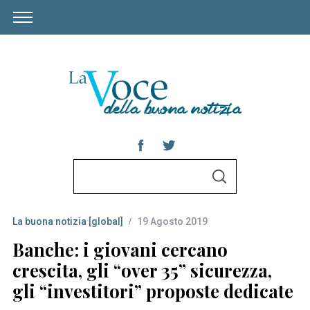
S
S
e
E
A
a
R
C
La buona notizia [global]
19 Agosto 2019
r
H
c
Banche: i giovani cercano
h
crescita, gli “over 35” sicurezza,
f
gli “investitori” proposte dedicate
o