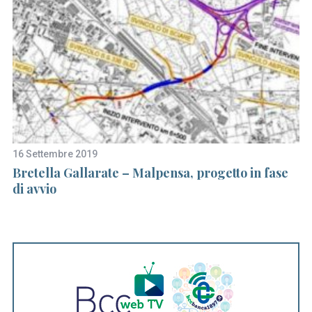
S
16 Settembre 2019
26
e
 i
Bretella Gallarate – Malpensa, progetto in fase
L’
a
di avvio
un
r
or
c
h
f
o
r
: