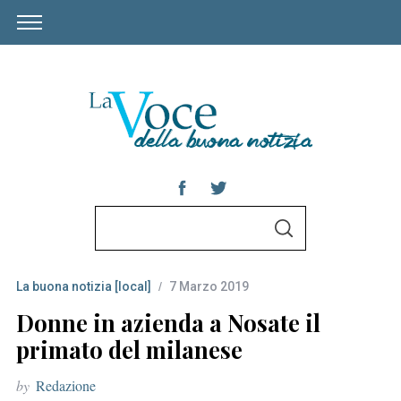
S
S
e
E
A
a
R
C
La buona notizia [local]
7 Marzo 2019
r
H
c
Donne in azienda a Nosate il
h
primato del milanese
f
by
Redazione
o