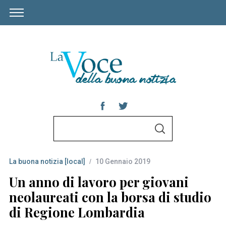
S
S
e
E
A
a
R
C
La buona notizia [local]
10 Gennaio 2019
r
H
c
Un anno di lavoro per giovani
h
neolaureati con la borsa di studio
f
di Regione Lombardia
o