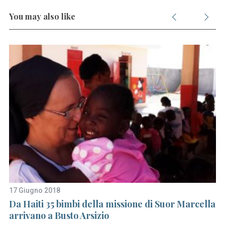
You may also like
S
e
a
r
c
17 Giugno 2018
30
h
o
Da Haiti 35 bimbi della missione di Suor Marcella
I 
f
arrivano a Busto Arsizio
Ol
o