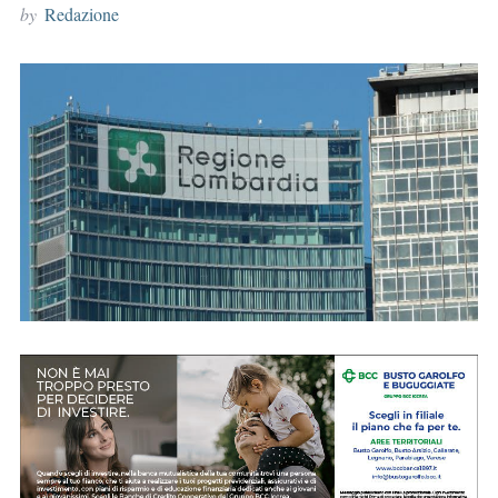
by
Redazione
r
: