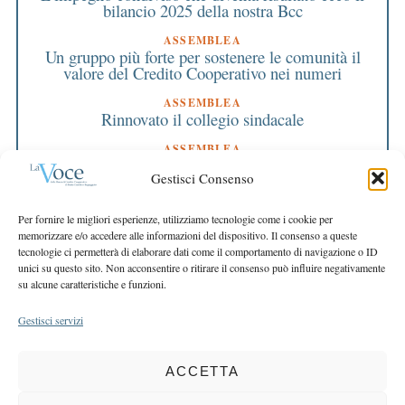
bilancio 2025 della nostra Bcc
ASSEMBLEA
Un gruppo più forte per sostenere le comunità il
valore del Credito Cooperativo nei numeri
ASSEMBLEA
Rinnovato il collegio sindacale
ASSEMBLEA
Bilancio approvato all’unanimità e 2 milioni
Gestisci Consenso
destinati al territorio
EDITORIALE DIRETTORE
Per fornire le migliori esperienze, utilizziamo tecnologie come i cookie per
Crescere restando riconoscibili
memorizzare e/o accedere alle informazioni del dispositivo. Il consenso a queste
tecnologie ci permetterà di elaborare dati come il comportamento di navigazione o ID
EDITORIALE PRESIDENTE
unici su questo sito. Non acconsentire o ritirare il consenso può influire negativamente
Costruire futuro insieme
su alcune caratteristiche e funzioni.
Gestisci servizi
ACCETTA
COPYRIGHT 2025 LA VOCE |
PRIVACY
&
COOKIE POLICY
DIRETTORE RESPONSABILE:
CHIARA PORTA
| REDAZIONE & GRAFICA: