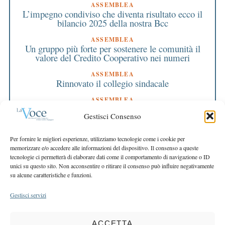
ASSEMBLEA
L’impegno condiviso che diventa risultato ecco il
bilancio 2025 della nostra Bcc
ASSEMBLEA
Un gruppo più forte per sostenere le comunità il
valore del Credito Cooperativo nei numeri
ASSEMBLEA
Rinnovato il collegio sindacale
ASSEMBLEA
Bilancio approvato all’unanimità e 2 milioni
Gestisci Consenso
destinati al territorio
EDITORIALE DIRETTORE
Per fornire le migliori esperienze, utilizziamo tecnologie come i cookie per
Crescere restando riconoscibili
memorizzare e/o accedere alle informazioni del dispositivo. Il consenso a queste
tecnologie ci permetterà di elaborare dati come il comportamento di navigazione o ID
EDITORIALE PRESIDENTE
unici su questo sito. Non acconsentire o ritirare il consenso può influire negativamente
Costruire futuro insieme
su alcune caratteristiche e funzioni.
Gestisci servizi
ACCETTA
COPYRIGHT 2025 LA VOCE |
PRIVACY
&
COOKIE POLICY