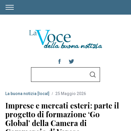
S
S
e
E
A
a
R
C
La buona notizia [local]
25 Maggio 2026
r
H
c
Imprese e mercati esteri: parte il
h
progetto di formazione ‘Go
f
Global’ della Camera di
o