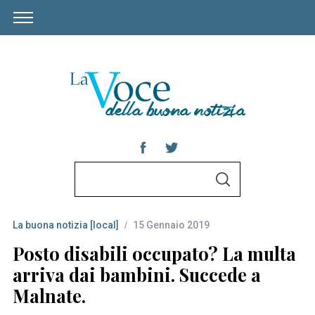
S
S
e
E
A
a
R
C
La buona notizia [local]
15 Gennaio 2019
r
H
c
Posto disabili occupato? La multa
h
arriva dai bambini. Succede a
f
Malnate.
o