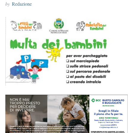
by
Redazione
r
: