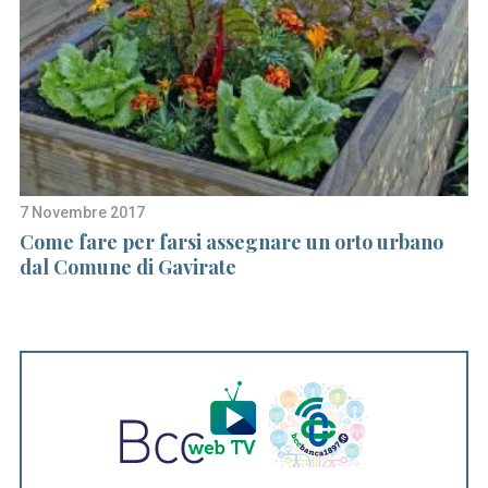
S
7 Novembre 2017
18
e
na
Come fare per farsi assegnare un orto urbano
S
a
dal Comune di Gavirate
do
r
ci
c
h
f
o
r
: