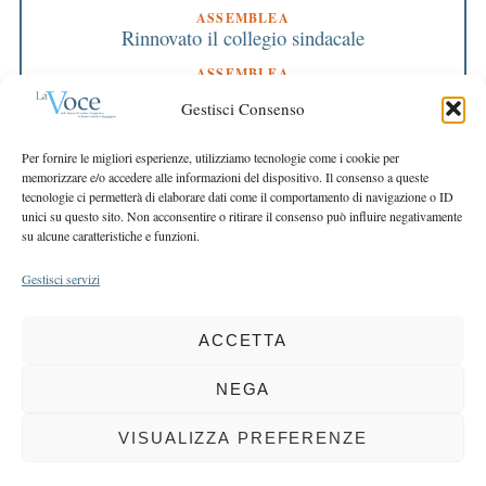
ASSEMBLEA
Rinnovato il collegio sindacale
ASSEMBLEA
Bilancio approvato all’unanimità e 2 milioni
Gestisci Consenso
destinati al territorio
EDITORIALE DIRETTORE
Per fornire le migliori esperienze, utilizziamo tecnologie come i cookie per
Crescere restando riconoscibili
memorizzare e/o accedere alle informazioni del dispositivo. Il consenso a queste
tecnologie ci permetterà di elaborare dati come il comportamento di navigazione o ID
EDITORIALE PRESIDENTE
unici su questo sito. Non acconsentire o ritirare il consenso può influire negativamente
Costruire futuro insieme
su alcune caratteristiche e funzioni.
Gestisci servizi
ACCETTA
COPYRIGHT 2025 LA VOCE |
PRIVACY
&
COOKIE POLICY
DIRETTORE RESPONSABILE:
CHIARA PORTA
| REDAZIONE & GRAFICA:
NEGA
EOIPSO.IT
| EDITORE:
BCC DI BUSTO GAROLFO E BUGUGGIATE
REGISTRAZIONE DEL TRIBUNALE DI MILANO N. 163 DEL 15 MARZO 2004
VISUALIZZA PREFERENZE
BACK TO TOP