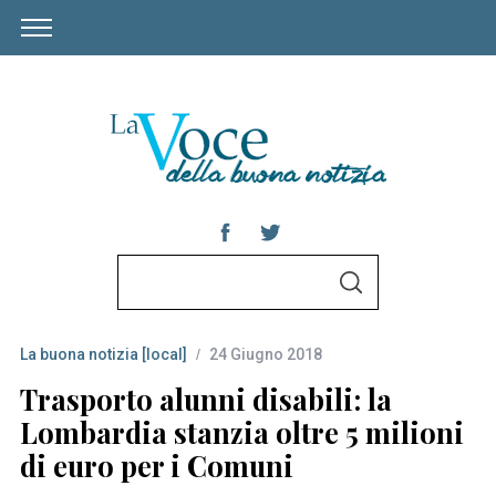
S
S
e
E
A
a
R
C
La buona notizia [local]
24 Giugno 2018
r
H
c
Trasporto alunni disabili: la
h
Lombardia stanzia oltre 5 milioni
f
di euro per i Comuni
o