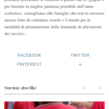
per favorire la miglior partenza possibile dell’anno
scolastico, consigliamo alle famiglie che non lo avessero
ancora fatto di contattare scuole e Comuni per le
modalità di presentazione delle domande di attivazione
dei servizi».
S
e
a
r
FACEBOOK
TWITTER
c
PINTEREST
h
f
o
r
You may also like
: