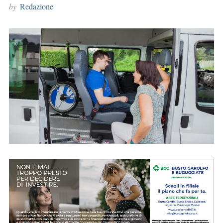
by
Redazione
r
: